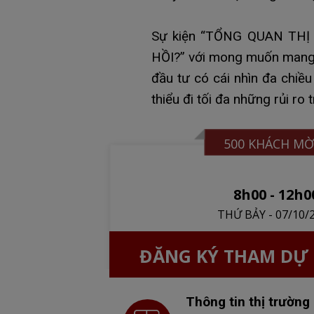
Sự kiện “TỔNG QUAN TH
HỒI?” với mong muốn mang t
đầu tư có cái nhìn đa chiề
thiểu đi tối đa những rủi ro
500 KHÁCH MỜ
8h00 - 12h0
THỨ BẢY - 07/10/
ĐĂNG KÝ THAM DỰ 
Thông tin thị trường