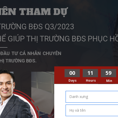
NÊN THAM DỰ
TRƯỜNG BĐS Q3/2023
Ể GIÚP THỊ TRƯỜNG BĐS PHỤC HỒ
À ĐẦU TƯ CÁ NHÂN CHUYÊN
HỊ TRƯỜNG BĐS.
00
11
59
Days
Hours
Min