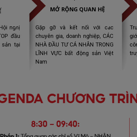
MỞ RỘNG QUAN HỆ
Ế
Hội nghị
Gặp gỡ và kết nối với các
Tr
TOP đầu
chuyên gia, doanh nghiệp, CÁC
gi
 sản tại
NHÀ ĐẦU TƯ CÁ NHÂN TRONG
cô
LĨNH VỰC bất động sản Việt
tr
Nam