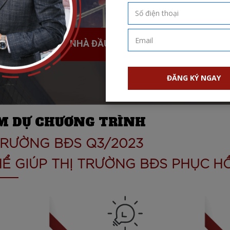
 NHÓM
NHÀ ĐẦU TƯ BĐS CÁ NHÂN
ĐĂNG KÝ NGAY
AM DỰ CHƯƠNG TRÌNH
TRƯỜNG BĐS Q3/2023
Ể GIÚP THỊ TRƯỜNG BĐS PHỤC HỒ