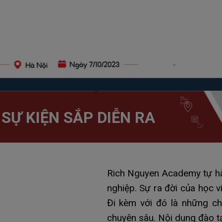
Khách sạn Daewoo
Ba Đình - Hà Nội
8h30 -
11h50 Thứ
5, Ngày
07/07/202
2
SỰ KIỆN SẮP DIỄN RA
8h30 -
11h50 Thứ
5, Ngày
07/07/2022
Rich Nguyen Academy tự hà
nghiệp. Sự ra đời của học v
Đi kèm với đó là những ch
chuyên sâu. Nội dung đào tạo