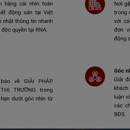
 hàng cái nhìn toàn
Nơi gặ
ất động sản tại Việt
trong 
nhật thông tin nhanh
với cá
u độc quyền tại RNA.
đơn v
động s
Góc n
Giải 
báo về GIẢI PHÁP
khách 
HỊ TRƯỜNG trong
luận v
 hạn dưới góc nhìn từ
các ch
BĐS