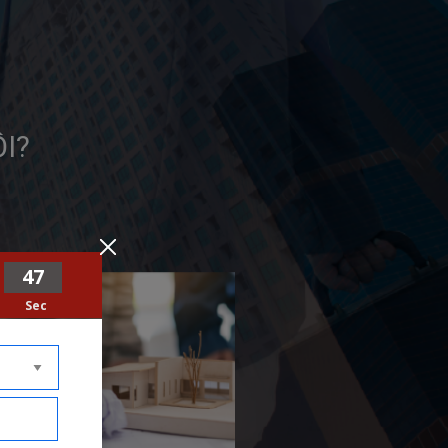
I?
45
Sec