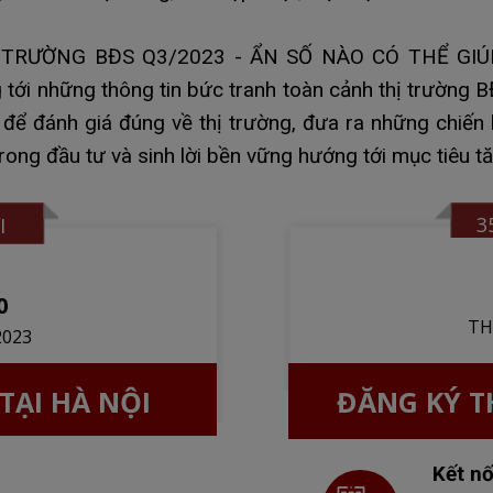
Ị TRƯỜNG BĐS Q3/2023 - ẨN SỐ NÀO CÓ THỂ GI
ới những thông tin bức tranh toàn cảnh thị trường B
u để đánh giá đúng về thị trường, đưa ra những chiến
 trong đầu tư và sinh lời bền vững hướng tới mục tiêu 
3
I
0
TH
2023
TẠI HÀ NỘI
ĐĂNG KÝ T
Kết nố