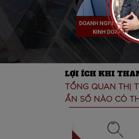
DOANH NGHIỆP - ĐỘI
KINH DOANH BĐS
LỢI ÍCH KHI TH
TỔNG QUAN THỊ 
ẨN SỐ NÀO CÓ TH