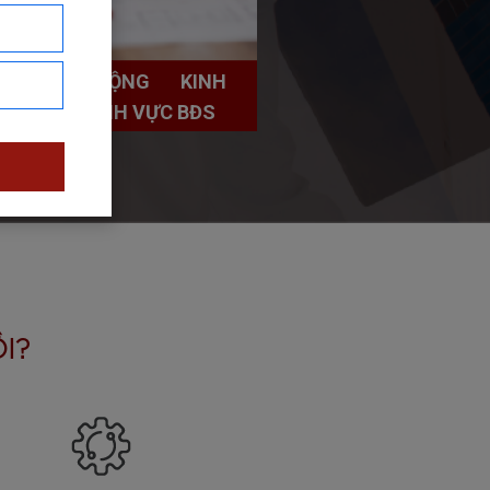
HOẠT ĐỘNG KINH
DOANH LĨNH VỰC BĐS
I?