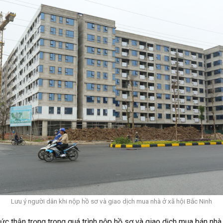
Lưu ý người dân khi nộp hồ sơ và giao dịch mua nhà ở xã hội Bắc Ninh
 thận trọng trong quá trình nộp hồ sơ và giao dịch mua bán nhà ở 