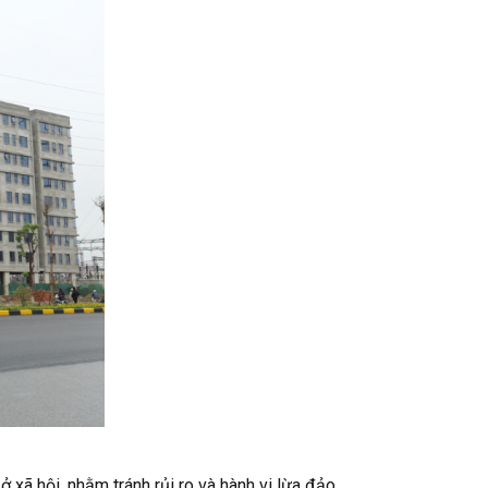
xã hội, nhằm tránh rủi ro và hành vi lừa đảo.