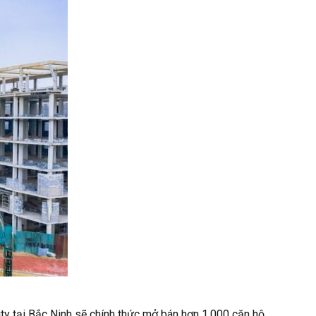
ty tại Bắc Ninh sẽ chính thức mở bán hơn 1.000 căn hộ