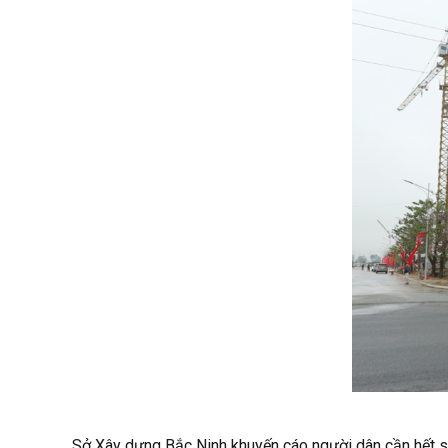
Sở Xây dựng Bắc Ninh khuyến cáo người dân cần hết sức