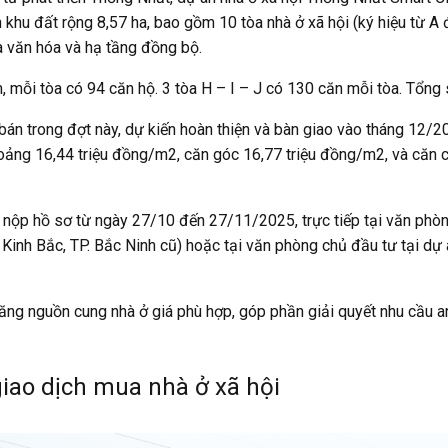
 khu đất rộng 8,57 ha, bao gồm 10 tòa nhà ở xã hội (ký hiệu từ A 
hà văn hóa và hạ tầng đồng bộ.
, mỗi tòa có 94 căn hộ. 3 tòa H – I – J có 130 căn mỗi tòa. Tổng 
bán trong đợt này, dự kiến hoàn thiện và bàn giao vào tháng 12
 khoảng 16,44 triệu đồng/m2, căn góc 16,77 triệu đồng/m2, và căn
 nộp hồ sơ từ ngày 27/10 đến 27/11/2025, trực tiếp tại văn phò
inh Bắc, TP. Bắc Ninh cũ) hoặc tại văn phòng chủ đầu tư tại dự 
ng nguồn cung nhà ở giá phù hợp, góp phần giải quyết nhu cầu a
giao dịch mua nhà ở xã hội