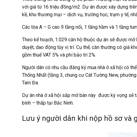
với giá từ 16 triệu đồng/m2. Dự án được xây dựng trên
kề, khu thương mại – dịch vụ, trường học, trạm y tế, n
Các tòa A – G cao 9 tầng nổi, 1 tầng hầm và 1 tầng tum
Theo kế hoạch, 1.029 căn hộ thuộc dự án sẽ được mở 
duyệt, dao động tùy vị trí. Cụ thể, căn thường có giá
gồm thuế VAT 5% và phí bảo trì 2%.
Người dân có nhu cầu đăng ký mua nhà ở xã hội có thể
Thống Nhất (tầng 3, chung cư Cát Tường New, phường K
Tam Đa.
Dự án nhà ở xã hội sắp mở bán này được kỳ vọng sẽ tă
bình – thấp tại Bắc Ninh.
Lưu ý người dân khi nộp hồ sơ và 