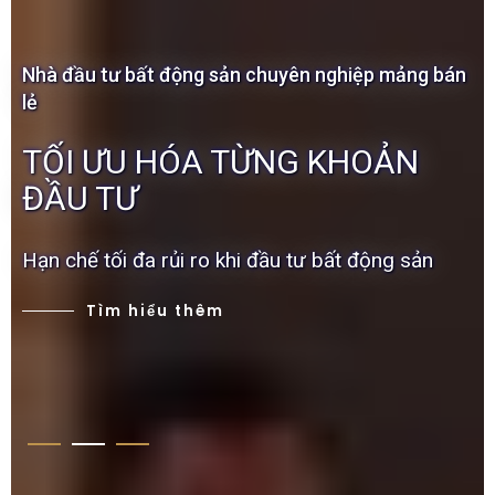
Nhà đầu tư bất động sản chuyên nghiệp mảng bán
lẻ
Nhà huấn luyện
Chuyên gia
TỐI ƯU HÓA TỪNG KHOẢN
CHIẾN LƯỢC ĐẦU TƯ BẤT
ĐẦU TƯ BẤT ĐỘNG SẢN
ĐẦU TƯ
ĐỘNG SẢN
CHUYÊN NGHIỆP
Hạn chế tối đa rủi ro khi đầu tư bất động sản
Vĩ mô trước vi mô sau, chiến lược trước chiến
Tư duy đúng – Kiến thức đúng – Công cụ đúng
thuật sau
Tìm hiểu thêm
Tìm hiểu thêm
Tìm hiểu thêm
1
2
3