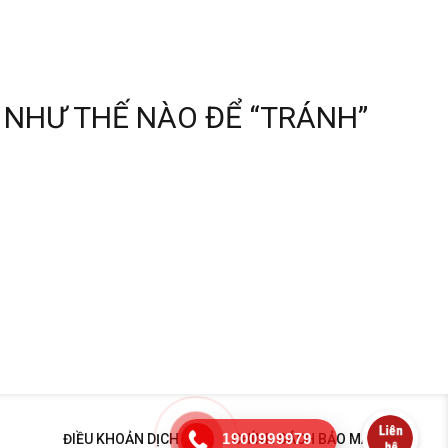
 NHƯ THẾ NÀO ĐỂ “TRÁNH”
1900999979
ĐIỀU KHOẢN DỊCH VỤ
CHÍNH SÁCH BẢO MẬT