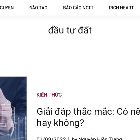
NGUYEN
ĐÀO TẠO
BÁO CÁO NCTT
RICH HEART
đầu tư đất
KIẾN THỨC
Giải đáp thắc mắc: Có nê
hay không?
01/09/2022
by Nguyễn Hiền Trang