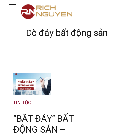
Dò đáy bất động sản
TIN TỨC
“BẮT ĐÁY” BẤT
ĐỘNG SẢN –