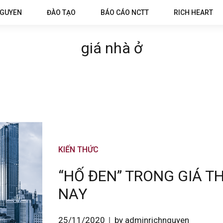
NGUYEN
ĐÀO TẠO
BÁO CÁO NCTT
RICH HEART
giá nhà ở
KIẾN THỨC
“HỐ ĐEN” TRONG GIÁ T
NAY
25/11/2020
by adminrichnguyen