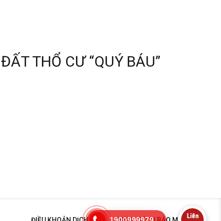
ĐẤT THỔ CƯ “QUÝ BÁU”
1900999979
ĐIỀU KHOẢN DỊCH VỤ
CHÍNH SÁCH BẢO MẬT