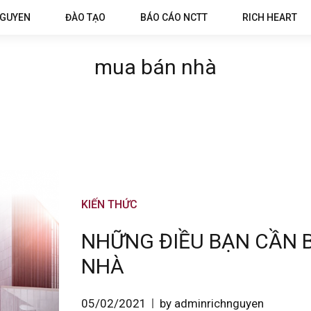
NGUYEN
ĐÀO TẠO
BÁO CÁO NCTT
RICH HEART
mua bán nhà
KIẾN THỨC
NHỮNG ĐIỀU BẠN CẦN B
NHÀ
05/02/2021
by adminrichnguyen