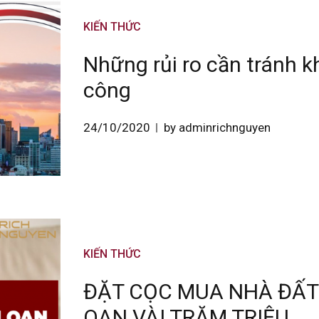
KIẾN THỨC
Những rủi ro cần tránh 
công
24/10/2020
by adminrichnguyen
KIẾN THỨC
ĐẶT CỌC MUA NHÀ ĐẤ
OAN VÀI TRĂM TRIỆU