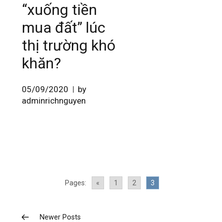
“xuống tiền
mua đất” lúc
thị trường khó
khăn?
05/09/2020
by
adminrichnguyen
Pages:
«
1
2
3
Newer Posts