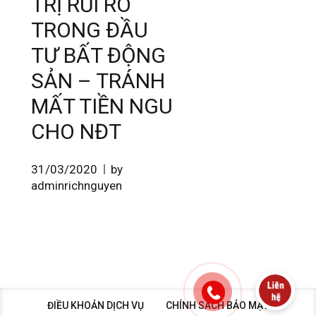
TRỊ RỦI RO
TRONG ĐẦU
TƯ BẤT ĐỘNG
SẢN – TRÁNH
MẤT TIỀN NGU
CHO NĐT
31/03/2020
by
adminrichnguyen
ĐIỀU KHOẢN DỊCH VỤ
CHÍNH SÁCH BẢO MẬT