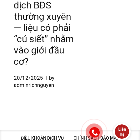
dịch BĐS
thường xuyên
— liệu có phải
“cú siết” nhằm
vào giới đầu
cơ?
20/12/2025
by
adminrichnguyen
ĐIỀU KHOẢN DỊCH VỤ
CHÍNH SÁCH BẢO MẬT