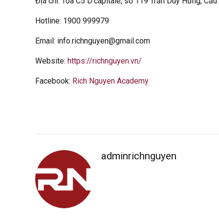
Địa chỉ: Tòa C5 D’capitale, số 119 Trần Duy Hưng, Cầu
Hotline: 1900 999979
Email: info.richnguyen@gmail.com
Website:
https://richnguyen.vn/
Facebook:
Rich Nguyen Academy
adminrichnguyen