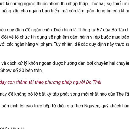
iệt là những người thuộc nhóm thu nhập thấp. Thứ hai, sự thiếu m
o tiếng xấu cho ngành bảo hiểm mà còn làm giảm lòng tin của khá
hiều quy định để ngăn chặn. Điển hình là Thông tư 67 của Bộ Tài c
a đổi về tổ chức tín dụng sẽ nghiêm cấm hành vi ép buộc mua bảo
ới các ngân hàng vi phạm. Tuy nhiên, để các quy định này thực s
y và cách xử lý khôn ngoan được hướng dẫn bởi chuyên hai chuyê
 Show số 20 bên trên.
 dạy con thành tài theo phương pháp người Do Thái
ay để không bỏ lỡ bất kỳ tập phát sóng mới nhất nào của The R
n sinh lời cao trực tiếp từ diễn giả Rich Nguyen, quý khách hàng