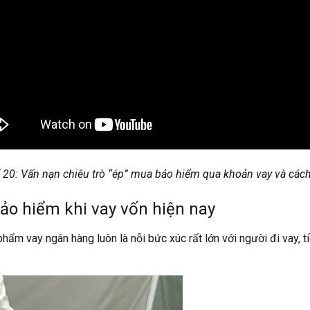
20: Vấn nạn chiêu trò “ép” mua bảo hiểm qua khoản vay và các
ảo hiểm khi vay vốn hiện nay
hẩm vay ngân hàng luôn là nỗi bức xúc rất lớn với người đi vay, 