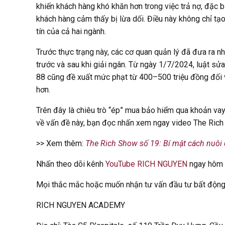
khiến khách hàng khó khăn hơn trong việc trả nợ, đặc b
khách hàng cảm thấy bị lừa dối. Điều này không chỉ tạ
tín của cả hai ngành.
Trước thực trạng này, các cơ quan quản lý đã đưa ra n
trước và sau khi giải ngân. Từ ngày 1/7/2024, luật sử
88 cũng đề xuất mức phạt từ 400–500 triệu đồng đối v
hơn.
Trên đây là chiêu trò “ép” mua bảo hiểm qua khoản va
về vấn đề này, bạn đọc nhấn xem ngay video The Rich
>> Xem thêm:
The Rich Show số 19: Bí mật cách nuôi
Nhấn theo dõi kênh
YouTube RICH NGUYEN
ngay hôm n
Mọi thắc mắc hoặc muốn nhận tư vấn đầu tư bất động sả
RICH NGUYEN ACADEMY