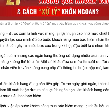
uận giải pháp xử “đẹp” chiêu trò “ép” mua bảo hiểm qua khoản vay cùng chuy
g – được xem là lĩnh vực mang lại lợi nhuận cao nhờ mức chiết 
quyền lực của mình để ép buộc khách hàng mua bảo hiểm nhân thọ,
h mà còn gây ra nhiều bức xúc trong xã hội, đặc biệt là ở nhóm k
 ngăn cấm nhưng các ngân hàng thường sử dụng nhiều cách tinh vi 
 hàng không thể từ chối. Một số khác đưa ra mức lãi suất ưu đãi 
ều nhân viên tư vấn không cung cấp đủ thông tin hoặc mập mờ, l
điểm khách hàng đang cần tiền gấp. Trước ngày giải ngân, khách
iảm lãi suất hoặc đưa ra các lợi ích ngắn hạn, làm khách hàng c
ạt mục tiêu bán bảo hiểm.
ịnh, việc ép buộc khách hàng mua bảo hiểm mang lại nhiều hậu quả