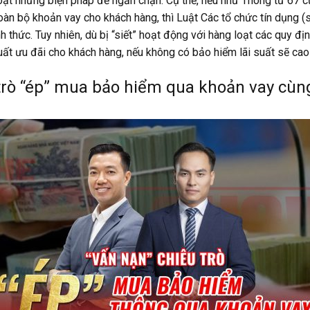
loạt những biện pháp để ngăn chặn. Cụ thể, nếu như Thông tư 67 
toàn bộ khoản vay cho khách hàng, thì Luật Các tổ chức tín dụng
thức. Tuy nhiên, dù bị “siết” hoạt động với hàng loạt các quy địn
 suất ưu đãi cho khách hàng, nếu không có bảo hiểm lãi suất sẽ cao
 trò “ép” mua bảo hiểm qua khoản vay cùn