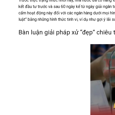
Trước thực trạng nhức nhối này, nhà nước đã có hàng 
kết đầu tư trước và sau 60 ngày kể từ ngày giải ngân 
cấm hoạt động này đối với các ngân hàng dưới mọi hình 
luật” bằng những hình thức tinh vi, ví dụ như gợi ý lãi
Bàn luận giải pháp xử “đẹp” chiêu