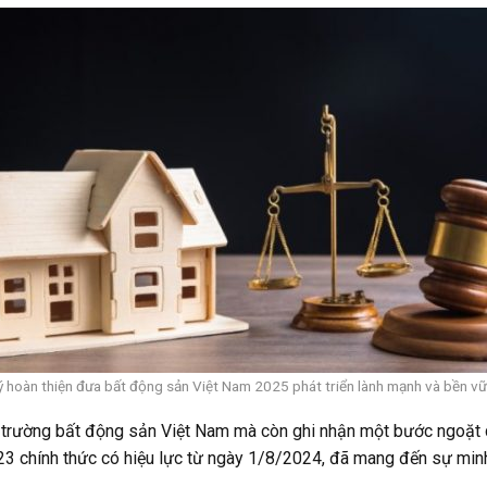
ý hoàn thiện đưa bất động sản Việt Nam 2025 phát triển lành mạnh và bền v
rường bất động sản Việt Nam mà còn ghi nhận một bước ngoặt qua
3 chính thức có hiệu lực từ ngày 1/8/2024, đã mang đến sự minh