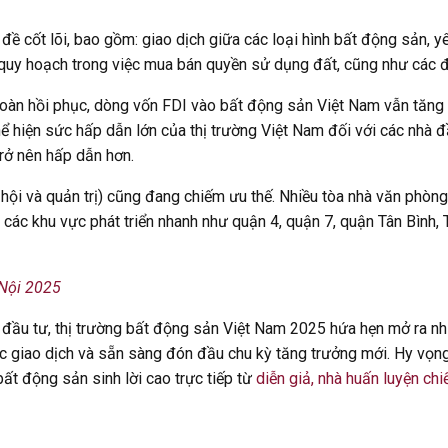
 đề cốt lõi, bao gồm: giao dịch giữa các loại hình bất động sản, 
quy hoạch trong việc mua bán quyền sử dụng đất, cũng như các đ
 toàn hồi phục, dòng vốn FDI vào bất động sản Việt Nam vẫn tăn
ể hiện sức hấp dẫn lớn của thị trường Việt Nam đối với các nhà đ
trở nên hấp dẫn hơn.
 hội và quản trị) cũng đang chiếm ưu thế. Nhiều tòa nhà văn phòn
các khu vực phát triển nhanh như quận 4, quận 7, quận Tân Bình,
 Nội 2025
 đầu tư, thị trường bất động sản Việt Nam 2025 hứa hẹn mở ra nhiề
c giao dịch và sẵn sàng đón đầu chu kỳ tăng trưởng mới. Hy vọng 
ất động sản sinh lời cao trực tiếp từ
diễn giả, nhà huấn luyện c