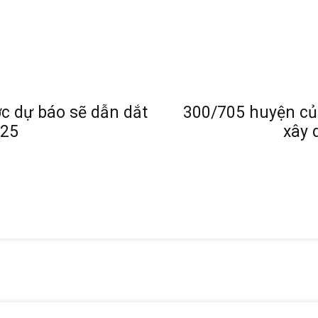
c dự báo sẽ dẫn dắt
300/705 huyện củ
025
xây 