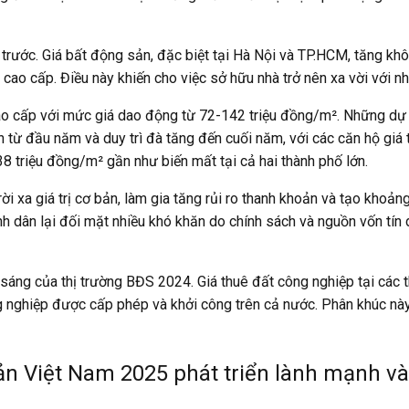
ăm trước. Giá bất động sản, đặc biệt tại Hà Nội và TP.HCM, tăng k
o cấp. Điều này khiến cho việc sở hữu nhà trở nên xa vời với nh
ao cấp với mức giá dao động từ 72-142 triệu đồng/m². Những dự 
n từ đầu năm và duy trì đà tăng đến cuối năm, với các căn hộ giá
8 triệu đồng/m² gần như biến mất tại cả hai thành phố lớn.
ời xa giá trị cơ bản, làm gia tăng rủi ro thanh khoản và tạo khoả
bình dân lại đối mặt nhiều khó khăn do chính sách và nguồn vốn tí
ng của thị trường BĐS 2024. Giá thuê đất công nghiệp tại các th
 nghiệp được cấp phép và khởi công trên cả nước. Phân khúc này 
sản Việt Nam 2025 phát triển lành mạnh v