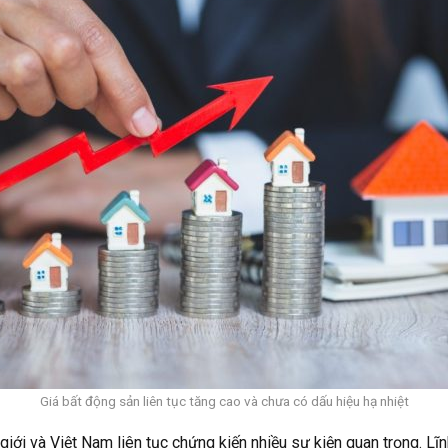
Giá bất động sản liên tục tăng cao và chưa có dấu hiệu hạ nhiệt
 giới và Việt Nam liên tục chứng kiến nhiều sự kiện quan trọng. 