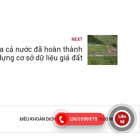
NEXT
a cả nước đã hoàn thành
dựng cơ sở dữ liệu giá đất
1900999979
ĐIỀU KHOẢN DỊCH VỤ
CHÍNH SÁCH BẢO MẬT