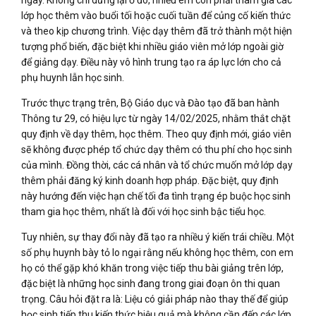
ngày. Không chỉ dừng lại ở đó, nhiều em còn phải tham gia các
lớp học thêm vào buổi tối hoặc cuối tuần để củng cố kiến thức
và theo kịp chương trình. Việc dạy thêm đã trở thành một hiện
tượng phổ biến, đặc biệt khi nhiều giáo viên mở lớp ngoài giờ
để giảng dạy. Điều này vô hình trung tạo ra áp lực lớn cho cả
phụ huynh lẫn học sinh.
Trước thực trạng trên, Bộ Giáo dục và Đào tạo đã ban hành
Thông tư 29, có hiệu lực từ ngày 14/02/2025, nhằm thắt chặt
quy định về dạy thêm, học thêm. Theo quy định mới, giáo viên
sẽ không được phép tổ chức dạy thêm có thu phí cho học sinh
của mình. Đồng thời, các cá nhân và tổ chức muốn mở lớp dạy
thêm phải đăng ký kinh doanh hợp pháp. Đặc biệt, quy định
này hướng đến việc hạn chế tối đa tình trạng ép buộc học sinh
tham gia học thêm, nhất là đối với học sinh bậc tiểu học.
Tuy nhiên, sự thay đổi này đã tạo ra nhiều ý kiến trái chiều. Một
số phụ huynh bày tỏ lo ngại rằng nếu không học thêm, con em
họ có thể gặp khó khăn trong việc tiếp thu bài giảng trên lớp,
đặc biệt là những học sinh đang trong giai đoạn ôn thi quan
trọng. Câu hỏi đặt ra là: Liệu có giải pháp nào thay thế để giúp
học sinh tiếp thu kiến thức hiệu quả mà không cần đến các lớp