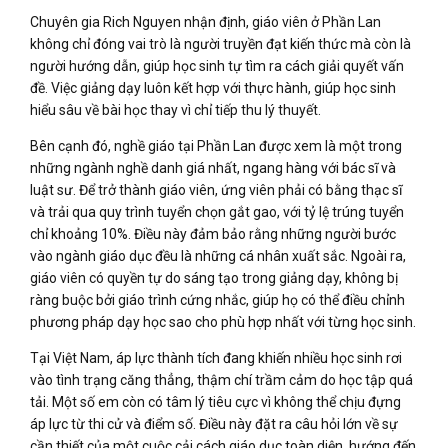
Chuyên gia Rich Nguyen nhận định, giáo viên ở Phần Lan
không chỉ đóng vai trò là người truyền đạt kiến thức mà còn là
người hướng dẫn, giúp học sinh tự tìm ra cách giải quyết vấn
đề. Việc giảng dạy luôn kết hợp với thực hành, giúp học sinh
hiểu sâu về bài học thay vì chỉ tiếp thu lý thuyết.
Bên cạnh đó, nghề giáo tại Phần Lan được xem là một trong
những ngành nghề danh giá nhất, ngang hàng với bác sĩ và
luật sư. Để trở thành giáo viên, ứng viên phải có bằng thạc sĩ
và trải qua quy trình tuyển chọn gắt gao, với tỷ lệ trúng tuyển
chỉ khoảng 10%. Điều này đảm bảo rằng những người bước
vào ngành giáo dục đều là những cá nhân xuất sắc. Ngoài ra,
giáo viên có quyền tự do sáng tạo trong giảng dạy, không bị
ràng buộc bởi giáo trình cứng nhắc, giúp họ có thể điều chỉnh
phương pháp dạy học sao cho phù hợp nhất với từng học sinh.
Tại Việt Nam, áp lực thành tích đang khiến nhiều học sinh rơi
vào tình trạng căng thẳng, thậm chí trầm cảm do học tập quá
tải. Một số em còn có tâm lý tiêu cực vì không thể chịu đựng
áp lực từ thi cử và điểm số. Điều này đặt ra câu hỏi lớn về sự
cần thiết của một cuộc cải cách giáo dục toàn diện, hướng đến