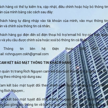
ch hàng có thể tự kiểm tra, cập nhật, điều chỉnh hoặc hủy bỏ thông ti
ân của mình bằng các cách sau đây:
Khách hàng tự đăng nhập vào tài khoản của mình, vào mục thông tin
n và chỉnh sửa thông tin cá nhân;
hách hàng gọi điện đến số điện thoại hỗ trợ/email hỗ trợ của Ban quản
 và yêu cầu được chỉnh sửa hoặc xoá bỏ thông tin cá nhân.
 Thông tin liên hệ: Điện thoaị: 082 467 868
ail: richnguyen.cskh@gmail.com
 CAM KẾT BẢO MẬT THÔNG TIN KHÁCH HÀNG
 quản trị trang Rich Nguyen cam kết bảo mật thông tin cá nhân của K
ng theo những nội dung sau:
Cam kết bảo mật tuyệt đối theo chính sách bảo vệ thông tin cá nhân 
ng Rich Nguyen ;
Cam kết bảo mật tuyệt đối mọi thông tin giao dịch trực tuyến của Kh
g bao gồm các thông tin về lịch sử giao dịch; thông tin về chứng từ số