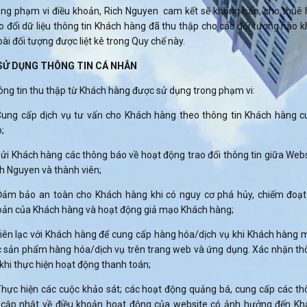
ong phạm vi điều khoản, Rich Nguyen cam kết sẽ không bán, cho thuê 
o đổi dữ liệu thông tin Khách hàng đã thu thập cho các đối tượng nào 
ài đối tượng được liệt kê trong Quy chế này.
. SỬ DỤNG THÔNG TIN CÁ NHÂN
ng tin thu thập từ Khách hàng được sử dụng trong phạm vi:
Cung cấp dịch vụ tư vấn cho Khách hàng theo thông tin Khách hàng c
;
ửi Khách hàng các thông báo về hoạt động trao đổi thông tin giữa Web
h Nguyen và thành viên;
Đảm bảo an toàn cho Khách hàng khi có nguy cơ phá hủy, chiếm đoạt 
oản của Khách hàng và hoạt động giả mạo Khách hàng;
Liên lạc với Khách hàng để cung cấp hàng hóa/dịch vụ khi Khách hàng 
c sản phẩm hàng hóa/dịch vụ trên trang web và ứng dụng. Xác nhận th
 khi thực hiện hoạt động thanh toán;
Thực hiện các cuộc khảo sát; các hoạt động quảng bá, cung cấp các th
n cập nhật về điều khoản hoạt động của website có ảnh hưởng đến Kh