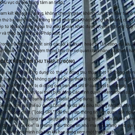
 khu vực dữ liệu trung tâm an toàn;
am kết không sử dụng, không chuyển giao, không cung cấp hay tiết lộ
 thứ ba nào khác về thông tin cá nhân của Khách hàng khi không có sự
ép từ Khách hàng ngoại trừ điều khoản khác được quy định trong Quy 
 và theo quy định của Pháp luật;
rong trường hợp phát sinh các lỗi kỹ thuật hoặc bị tấn công dữ liệu,
n trị sàn có trách nhiệm thông báo cho cơ quan chức năng và Khách hàn
. CÁC THÔNG TIN THU THẬP TỰ ĐỘNG
oài ra, Website/Ứng dụng có thể tự động thu thập một số thông tin n
h, bao gồm nhưng không giới hạn ở loại thiết bị di động bạn sử dụng, ID t
duy nhất trên thiết bị di động của bạn, địa chỉ IP của thiết bị di động, hệ 
h di động của bạn, loại thiết bị di động Các trình duyệt Internet bạn sử 
thông tin về cách bạn sử dụng Website/Ứng dụng.
ng tôi cũng có thể sử dụng Cookie và dữ liệu điều hướng như Bộ định vị
yên thống nhất (“(các) URL”) để thu thập thông tin liên quan đến ngà
 bạn ghé thăm cũng như các giải pháp và thông tin mà bạn đã tìm kiế
n đã xem. “Cookie” là những mẩu thông tin nhỏ mà một trang web gửi 
n thoại thông minh của bạn khi bạn đang xem một trang web.