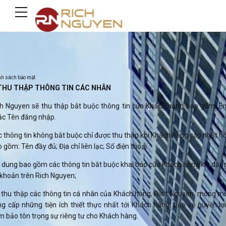
h sách bảo mật
 THU THẬP THÔNG TIN CÁC NHÂN
ch Nguyen sẽ thu thập bắt buộc thông tin của Khách hàng bao gồm: Em
ặc Tên đăng nhập.
 thông tin không bắt buộc chỉ được thu thập khi Khách hàng cập nhật h
 gồm: Tên đầy đủ; Địa chỉ liên lạc; Số điện thoại.
 dung bao gồm các thông tin bắt buộc khai báo của Khách hàng khi đăn
 khoản trên Rich Nguyen;
i thu thập các thông tin cá nhân của Khách hàng, Rich Nguyen mong m
g cấp những tiện ích thiết thực nhất tới Khách hàng, bảo vệ quyền lợ
 bảo tôn trọng sự riêng tư cho Khách hàng.