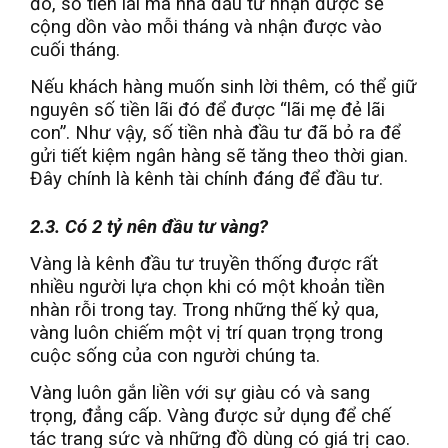
đó, số tiền lãi mà nhà đầu tư nhận được sẽ
cộng dồn vào mỗi tháng và nhận được vào
cuối tháng.
Nếu khách hàng muốn sinh lời thêm, có thể giữ
nguyên số tiền lãi đó để được “lãi mẹ đẻ lãi
con”. Như vậy, số tiền nhà đầu tư đã bỏ ra để
gửi tiết kiệm ngân hàng sẽ tăng theo thời gian.
Đây chính là kênh tài chính đáng để đầu tư.
2.3. Có 2 tỷ nên đầu tư vàng?
Vàng là kênh đầu tư truyền thống được rất
nhiều người lựa chọn khi có một khoản tiền
nhàn rỗi trong tay. Trong những thế kỷ qua,
vàng luôn chiếm một vị trí quan trọng trong
cuộc sống của con người chúng ta.
Vàng luôn gắn liền với sự giàu có và sang
trọng, đẳng cấp. Vàng được sử dụng để chế
tác trang sức và những đồ dùng có giá trị cao.