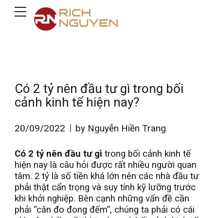
Có 2 tỷ nên đầu tư gì trong bối
cảnh kinh tế hiện nay?
20/09/2022
by Nguyễn Hiền Trang
Có 2 tỷ nên đầu tư gì
trong bối cảnh kinh tế
hiện nay là câu hỏi được rất nhiều người quan
tâm. 2 tỷ là số tiền khá lớn nên các nhà đầu tư
phải thật cẩn trọng và suy tính kỹ lưỡng trước
khi khởi nghiệp. Bên cạnh những vấn đề cần
phải “cân đo đong đếm”, chúng ta phải có cái