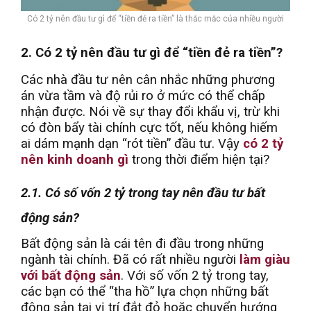
Có 2 tỷ nên đầu tư gì để “tiền đẻ ra tiền” là thắc mắc của nhiều người
2. Có 2 tỷ nên đầu tư gì để “tiền đẻ ra tiền”?
Các nhà đầu tư nên cân nhắc những phương
án vừa tầm và độ rủi ro ở mức có thể chấp
nhận được. Nói về sự thay đổi khẩu vị, trừ khi
có đòn bẩy tài chính cực tốt, nếu không hiếm
ai dám mạnh dạn “rót tiền” đầu tư. Vậy
có 2 tỷ
nên kinh doanh gì
trong thời điểm hiện tại?
2.1. Có số vốn 2 tỷ trong tay nên đầu tư bất
động sản?
Bất động sản là cái tên đi đầu trong những
ngành tài chính. Đã có rất nhiều người
làm giàu
với bất động sản
. Với số vốn 2 tỷ trong tay,
các bạn có thể “tha hồ” lựa chọn những bất
động sản tại vị trí đắt đỏ hoặc chuyển hướng