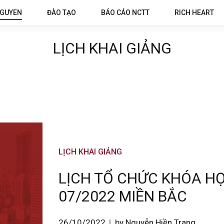
NGUYEN
ĐÀO TẠO
BÁO CÁO NCTT
RICH HEART
LỊCH KHAI GIẢNG
LỊCH KHAI GIẢNG
LỊCH TỔ CHỨC KHÓA HỌ
07/2022 MIỀN BẮC
26/10/2022
by Nguyễn Hiền Trang