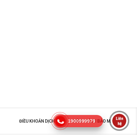
1900999979
ĐIỀU KHOẢN DỊCH VỤ
CHÍNH SÁCH BẢO MẬT