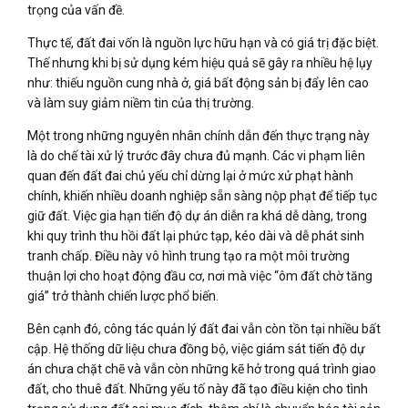
trọng của vấn đề.
Thực tế, đất đai vốn là nguồn lực hữu hạn và có giá trị đặc biệt.
Thế nhưng khi bị sử dụng kém hiệu quả sẽ gây ra nhiều hệ lụy
như: thiếu nguồn cung nhà ở, giá bất động sản bị đẩy lên cao
và làm suy giảm niềm tin của thị trường.
Một trong những nguyên nhân chính dẫn đến thực trạng này
là do chế tài xử lý trước đây chưa đủ mạnh. Các vi phạm liên
quan đến đất đai chủ yếu chỉ dừng lại ở mức xử phạt hành
chính, khiến nhiều doanh nghiệp sẵn sàng nộp phạt để tiếp tục
giữ đất. Việc gia hạn tiến độ dự án diễn ra khá dễ dàng, trong
khi quy trình thu hồi đất lại phức tạp, kéo dài và dễ phát sinh
tranh chấp. Điều này vô hình trung tạo ra một môi trường
thuận lợi cho hoạt động đầu cơ, nơi mà việc “ôm đất chờ tăng
giá” trở thành chiến lược phổ biến.
Bên cạnh đó, công tác quản lý đất đai vẫn còn tồn tại nhiều bất
cập. Hệ thống dữ liệu chưa đồng bộ, việc giám sát tiến độ dự
án chưa chặt chẽ và vẫn còn những kẽ hở trong quá trình giao
đất, cho thuê đất. Những yếu tố này đã tạo điều kiện cho tình