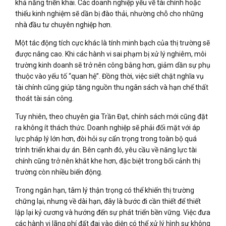
khả năng triển khai. Các doanh nghiệp yếu về tài chính hoặc
thiếu kinh nghiệm sẽ dần bị đào thải, nhường chỗ cho những
nhà đầu tư chuyên nghiệp hơn.
Một tác động tích cực khác là tính minh bạch của thị trường sẽ
được nâng cao. Khi các hành vi sai phạm bị xử lý nghiêm, môi
trường kinh doanh sẽ trở nên công bằng hơn, giảm dần sự phụ
thuộc vào yếu tố “quan hệ”. Đồng thời, việc siết chặt nghĩa vụ
tài chính cũng giúp tăng nguồn thu ngân sách và hạn chế thất
thoát tài sản công.
Tuy nhiên, theo chuyên gia Trần Đạt, chính sách mới cũng đặt
ra không ít thách thức. Doanh nghiệp sẽ phải đối mặt với áp
lực pháp lý lớn hơn, đòi hỏi sự cẩn trọng trong toàn bộ quá
trình triển khai dự án. Bên cạnh đó, yêu cầu về năng lực tài
chính cũng trở nên khắt khe hơn, đặc biệt trong bối cảnh thị
trường còn nhiều biến động.
Trong ngắn hạn, tâm lý thận trọng có thể khiến thị trường
chững lại, nhưng về dài hạn, đây là bước đi cần thiết để thiết
lập lại kỷ cương và hướng đến sự phát triển bền vững. Việc đưa
các hành vi lãng phí đất đai vào diện có thể xử lý hình sự không