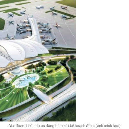
Giai đoạn 1 của dự án đang bám sát kế hoạch đề ra (ảnh minh họa)