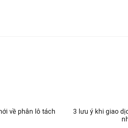
ới về phân lô tách
3 lưu ý khi giao d
nh