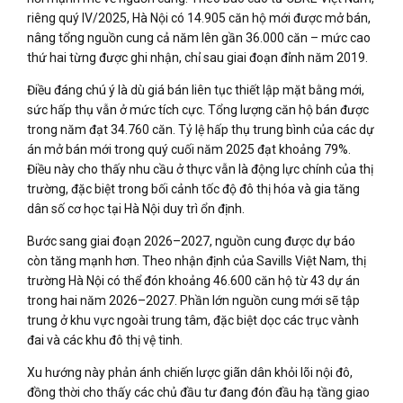
riêng quý IV/2025, Hà Nội có 14.905 căn hộ mới được mở bán,
nâng tổng nguồn cung cả năm lên gần 36.000 căn – mức cao
thứ hai từng được ghi nhận, chỉ sau giai đoạn đỉnh năm 2019.
Điều đáng chú ý là dù giá bán liên tục thiết lập mặt bằng mới,
sức hấp thụ vẫn ở mức tích cực. Tổng lượng căn hộ bán được
trong năm đạt 34.760 căn. Tỷ lệ hấp thụ trung bình của các dự
án mở bán mới trong quý cuối năm 2025 đạt khoảng 79%.
Điều này cho thấy nhu cầu ở thực vẫn là động lực chính của thị
trường, đặc biệt trong bối cảnh tốc độ đô thị hóa và gia tăng
dân số cơ học tại Hà Nội duy trì ổn định.
Bước sang giai đoạn 2026–2027, nguồn cung được dự báo
còn tăng mạnh hơn. Theo nhận định của Savills Việt Nam, thị
trường Hà Nội có thể đón khoảng 46.600 căn hộ từ 43 dự án
trong hai năm 2026–2027. Phần lớn nguồn cung mới sẽ tập
trung ở khu vực ngoài trung tâm, đặc biệt dọc các trục vành
đai và các khu đô thị vệ tinh.
Xu hướng này phản ánh chiến lược giãn dân khỏi lõi nội đô,
đồng thời cho thấy các chủ đầu tư đang đón đầu hạ tầng giao