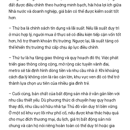
đất được điều chỉnh theo hướng minh bạch, hài hòa lợi ích giữa
Nhà nước và doanh nghiệp, giá bán có thể được kiểm soát tốt
hơn.
– Thứ ba là chính sách tín dụng và lãi suất. Nếu lãi suất duy trì
ở mức hợp lý, người mua ở thực sẽ có điều kiện tiếp cận vốn tốt
hơn, hỗ trợ thanh khoản thị trường. Ngược lại, lãi suất tăng có
thể khiến thị trường thứ cấp chịu áp lực điều chỉnh.
– Thứ tư là hạ tầng giao thông và quy hoạch đô thị. Việc phát
triển giao thông công cộng, mở rộng các tuyến vành đai,
metro sẽ tái định hình dòng tiền và nhu cầu nhà ở. Khi khoảng
cách địa lý không còn là rào cản lớn, khu vực ven đô có thể trở
thành lựa chọn ưu tiên của nhiều gia đình trẻ.
– Cuối cùng, bản chất của bất động sản nhà ở vẫn gắn liền với
nhu cầu thiết yếu. Dù phương thức di chuyển hay quy hoạch
thay đổi, nhu cầu sở hữu nhà tại Thủ đô vẫn duy trì bền vững.
Ở một số khu vực lõi như phố cổ, nếu được khai thác hiệu quả
cho mục đích thương mại, du lịch, giá trị bất động sản nói
chung và căn hộ nói riêng hoàn toàn có thể duy trì hoặc gia