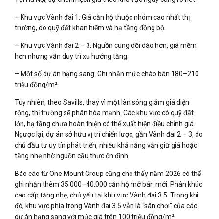
– Khu vực Vành đai 1: Giá căn hộ thuộc nhóm cao nhất thị
trường, do quỹ đất khan hiếm và hạ tầng đồng bộ.
– Khu vực Vành đai 2 – 3: Nguồn cung dồi dào hơn, giá mềm
hơn nhưng vẫn duy trì xu hướng tăng.
– Một số dự án hạng sang: Ghi nhận mức chào bán 180–210
triệu đồng/m².
Tuy nhiên, theo Savills, thay vì một làn sóng giảm giá diện
rộng, thị trường sẽ phân hóa mạnh. Các khu vực có quỹ đất
lớn, hạ tầng chưa hoàn thiện có thể xuất hiện điều chỉnh giá.
Ngược lại, dự án sở hữu vị trí chiến lược, gần Vành đai 2 – 3, do
chủ đầu tư uy tín phát triển, nhiều khả năng vẫn giữ giá hoặc
tăng nhẹ nhờ nguồn cầu thực ổn định.
Báo cáo từ One Mount Group cũng cho thấy năm 2026 có thể
ghi nhận thêm 35.000–40.000 căn hộ mở bán mới. Phân khúc
cao cấp tăng nhẹ, chủ yếu tại khu vực Vành đai 3.5. Trong khi
đó, khu vực phía trong Vành đai 3.5 vẫn là “sân chơi” của các
dự án hạng sang với mức giá trên 100 triệu đồng/m².