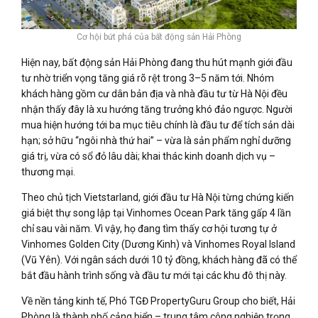
Cơ hội bứt phá của bất động sản Hải Phòng
Hiện nay, bất động sản Hải Phòng đang thu hút mạnh giới đầu
tư nhờ triển vọng tăng giá rõ rệt trong 3–5 năm tới. Nhóm
khách hàng gồm cư dân bản địa và nhà đầu tư từ Hà Nội đều
nhận thấy đây là xu hướng tăng trưởng khó đảo ngược. Người
mua hiện hướng tới ba mục tiêu chính là đầu tư để tích sản dài
hạn; sở hữu “ngôi nhà thứ hai” – vừa là sản phẩm nghỉ dưỡng
giá trị, vừa có sổ đỏ lâu dài; khai thác kinh doanh dịch vụ –
thương mại.
Theo chủ tịch Vietstarland, giới đầu tư Hà Nội từng chứng kiến
giá biệt thự song lập tại Vinhomes Ocean Park tăng gấp 4 lần
chỉ sau vài năm. Vì vậy, họ đang tìm thấy cơ hội tương tự ở
Vinhomes Golden City (Dương Kinh) và Vinhomes Royal Island
(Vũ Yên). Với ngân sách dưới 10 tỷ đồng, khách hàng đã có thể
bắt đầu hành trình sống và đầu tư mới tại các khu đô thị này.
Về nền tảng kinh tế, Phó TGĐ PropertyGuru Group cho biết, Hải
Phòng là thành phố cảng biển – trung tâm công nghiệp trọng