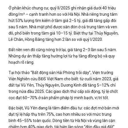
Ở phân khúc chung cư, quý II/2025 ghi nhận giá dưới 40 triệu
đồng/m² – cạnh tranh hơn so với Hà Nội. Nhà riêng trung tâm
hút 53% lượng tìm kiếm ở tầm giá 2–5 tỷ, giá đã tăng gấp đôi
sau 5 năm. Nhà mặt phố được săn đón ở cả trung tâm và ven
đô, phổ biến trong tầm giá 10–15 tỷ. Biệt thự tại Thủy Nguyên,
Lê Chân, Hồng Bàng tăng hơn 2 lần so với quý I/2020.
Đất nền ven đô cũng nóng trở lại, giá tăng 2–3 lần sau 5 năm.
Những dự án thấp tầng hưởng lợi từ hạ tầng đồng bộ và quy
hoạch rõ ràng.
Tại hội thảo “Bất động sản Hải Phòng trỗi dậy”, Viện trưởng
Viện Nghiên cứu BĐS Việt Nam cho biết: từ cuối năm 2023, giá
đất tại Vũ Yên, Thủy Nguyên, Dương Kinh đã tăng 5–12% chỉ
trong nửa đầu 2025. Các giao dịch thứ cấp sôi động, tỷ lệ chốt
cọc đạt 60–70% ở sản phẩm pháp lý minh bạch, vị trí tốt.
Đặc biệt, Vũ Yên đang là tâm điểm đầu tư: các đợt mở bán mới
đạt tỷ lệ hấp thụ trên 75%, cao hơn nhiều so với mức trung
bình 45–55% toàn quốc. Dòng tiền từ Hà Nội và vùng lân cận
chiếm hơn 40% giao dịch, tái hiện làn sóng “đón đầu giá đất”