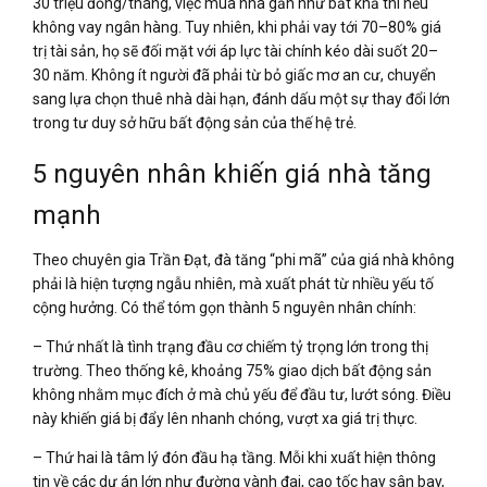
30 triệu đồng/tháng, việc mua nhà gần như bất khả thi nếu
không vay ngân hàng. Tuy nhiên, khi phải vay tới 70–80% giá
trị tài sản, họ sẽ đối mặt với áp lực tài chính kéo dài suốt 20–
30 năm. Không ít người đã phải từ bỏ giấc mơ an cư, chuyển
sang lựa chọn thuê nhà dài hạn, đánh dấu một sự thay đổi lớn
trong tư duy sở hữu bất động sản của thế hệ trẻ.
5 nguyên nhân khiến giá nhà tăng
mạnh
Theo chuyên gia Trần Đạt, đà tăng “phi mã” của giá nhà không
phải là hiện tượng ngẫu nhiên, mà xuất phát từ nhiều yếu tố
cộng hưởng. Có thể tóm gọn thành 5 nguyên nhân chính:
– Thứ nhất là tình trạng đầu cơ chiếm tỷ trọng lớn trong thị
trường. Theo thống kê, khoảng 75% giao dịch bất động sản
không nhằm mục đích ở mà chủ yếu để đầu tư, lướt sóng. Điều
này khiến giá bị đẩy lên nhanh chóng, vượt xa giá trị thực.
– Thứ hai là tâm lý đón đầu hạ tầng. Mỗi khi xuất hiện thông
tin về các dự án lớn như đường vành đai, cao tốc hay sân bay,