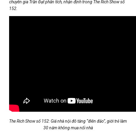
chuyên gia Trần Đạt phân tích, nhận định trong The Rich Show số
152.
The Rich Show số 152: Giá nhà nội đô tăng “điên đảo”, giới trẻ làm
30 năm không mua nổi nhà