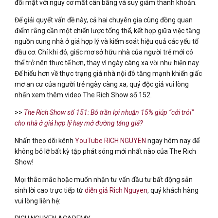
đối mặt với nguy cơ mất cân bằng và suy giảm thanh khoản.
Để giải quyết vấn đề này, cả hai chuyên gia cùng đồng quan
điểm rằng cần một chiến lược tổng thể, kết hợp giữa việc tăng
nguồn cung nhà ở giá hợp lý và kiểm soát hiệu quả các yếu tố
đầu cơ. Chỉ khi đó, giấc mơ sở hữu nhà của người trẻ mới có
thể trở nên thực tế hơn, thay vì ngày càng xa vời như hiện nay.
Để hiểu hơn về thực trạng giá nhà nội đô tăng mạnh khiến giấc
mơ an cư của người trẻ ngày càng xa, quý độc giả vui lòng
nhấn xem thêm video The Rich Show số 152.
>>
The Rich Show số 151: Bỏ trần lợi nhuận 15% giúp “cởi trói”
cho nhà ở giá hợp lý hay mở đường tăng giá?
Nhấn theo dõi kênh
YouTube RICH NGUYEN
ngay hôm nay để
không bỏ lỡ bất kỳ tập phát sóng mới nhất nào của The Rich
Show!
Mọi thắc mắc hoặc muốn nhận tư vấn đầu tư bất động sản
sinh lời cao trực tiếp từ
diễn giả Rich Nguyen
, quý khách hàng
vui lòng liên hệ: