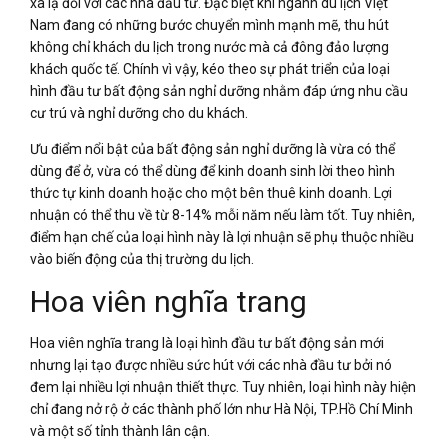
xa lạ đối với các nhà đầu tư. Đặc biệt khi ngành du lịch Việt
Nam đang có những bước chuyển mình mạnh mẽ, thu hút
không chỉ khách du lịch trong nước mà cả đông đảo lượng
khách quốc tế. Chính vì vậy, kéo theo sự phát triển của loại
hình đầu tư bất động sản nghỉ dưỡng nhằm đáp ứng nhu cầu
cư trú và nghỉ dưỡng cho du khách.
Ưu điểm nổi bật của bất động sản nghỉ dưỡng là vừa có thể
dùng để ở, vừa có thể dùng để kinh doanh sinh lời theo hình
thức tự kinh doanh hoặc cho một bên thuê kinh doanh. Lợi
nhuận có thể thu về từ 8-14% mỗi năm nếu làm tốt. Tuy nhiên,
điểm hạn chế của loại hình này là lợi nhuận sẽ phụ thuộc nhiều
vào biến động của thị trường du lịch.
Hoa viên nghĩa trang
Hoa viên nghĩa trang là loại hình đầu tư bất động sản mới
nhưng lại tạo được nhiều sức hút với các nhà đầu tư bởi nó
đem lại nhiều lợi nhuận thiết thực. Tuy nhiên, loại hình này hiện
chỉ đang nở rộ ở các thành phố lớn như Hà Nội, TP.Hồ Chí Minh
và một số tỉnh thành lân cận.