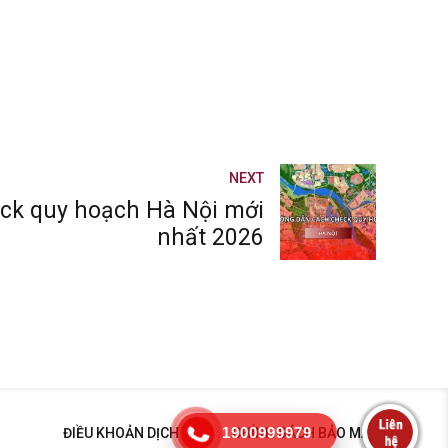
NEXT
ck quy hoạch Hà Nội mới
nhất 2026
1900999979
ĐIỀU KHOẢN DỊCH VỤ
CHÍNH SÁCH BẢO MẬT