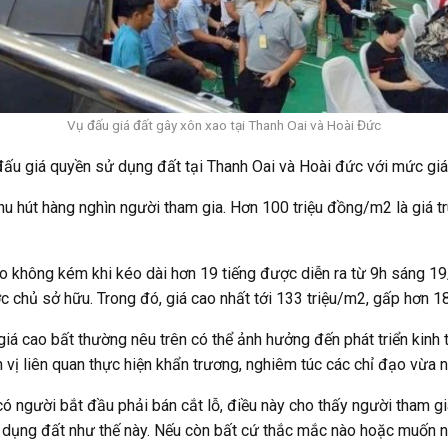
Vụ đấu giá đất gây xôn xao tại Thanh Oai và Hoài Đức
đấu giá quyền sử dụng đất tại Thanh Oai và Hoài đức với mức giá 
 thu hút hàng nghìn người tham gia. Hơn 100 triệu đồng/m2 là giá t
o không kém khi kéo dài hơn 19 tiếng được diễn ra từ 9h sáng 19
 chủ sở hữu. Trong đó, giá cao nhất tới 133 triệu/m2, gấp hơn 18
á cao bất thường nêu trên có thể ảnh hưởng đến phát triển kinh tế
vị liên quan thực hiện khẩn trương, nghiêm túc các chỉ đạo vừa n
đã có người bắt đầu phải bán cắt lỗ, điều này cho thấy người tham 
dụng đất như thế này. Nếu còn bất cứ thắc mắc nào hoặc muốn nh