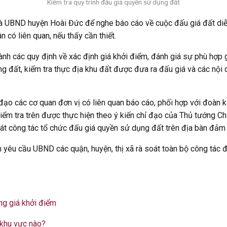
Kiểm tra quy trình đấu giá quyền sử dụng đất
và UBND huyện Hoài Đức để nghe báo cáo về cuộc đấu giá đất diễ
n có liên quan, nếu thấy cần thiết.
nh các quy định về xác định giá khởi điểm, đánh giá sự phù hợp giá
ng đất, kiểm tra thực địa khu đất được đưa ra đấu giá và các nội d
o các cơ quan đơn vị có liên quan báo cáo, phối hợp với đoàn k
kiểm tra trên được thực hiện theo ý kiến chỉ đạo của Thủ tướng C
soát công tác tổ chức đấu giá quyền sử dụng đất trên địa bàn đảm
yêu cầu UBND các quận, huyện, thị xã rà soát toàn bộ công tác đ
ăng giá khởi điểm
 khu vực nào?