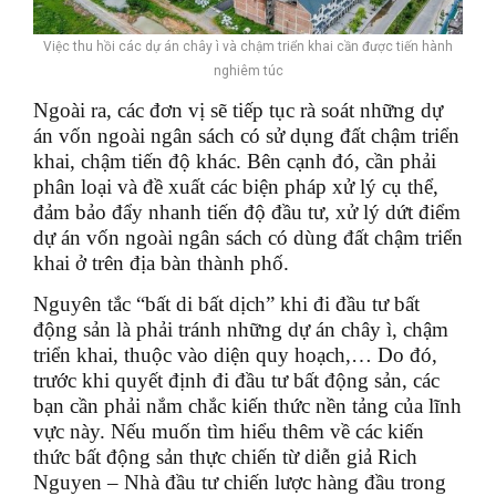
Việc thu hồi các dự án chây ì và chậm triển khai cần được tiến hành
nghiêm túc
Ngoài ra, các đơn vị sẽ tiếp tục rà soát những dự
án vốn ngoài ngân sách có sử dụng đất chậm triển
khai, chậm tiến độ khác. Bên cạnh đó, cần phải
phân loại và đề xuất các biện pháp xử lý cụ thể,
đảm bảo đẩy nhanh tiến độ đầu tư, xử lý dứt điểm
dự án vốn ngoài ngân sách có dùng đất chậm triển
khai ở trên địa bàn thành phố.
Nguyên tắc “bất di bất dịch” khi đi đầu tư bất
động sản là phải tránh những dự án chây ì, chậm
triển khai, thuộc vào diện quy hoạch,… Do đó,
trước khi quyết định đi đầu tư bất động sản, các
bạn cần phải nắm chắc kiến thức nền tảng của lĩnh
vực này. Nếu muốn tìm hiểu thêm về các kiến
thức bất động sản thực chiến từ diễn giả Rich
Nguyen – Nhà đầu tư chiến lược hàng đầu trong