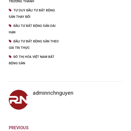
TRƯỞNG THÀNH
TƯ DUY ĐẦU TƯ BẤT ĐỘNG
SẢN THAY ĐỔI
ĐẦU TƯ BẤT ĐỘNG SẢN DÀI
HẠN
ĐẦU TƯ BẤT ĐỘNG SẢN THEO
GIÁ TRỊ THỰC
ĐÔ THỊ HÓA VIỆT NAM BẤT
ĐỘNG SẢN
adminrichnguyen
PREVIOUS