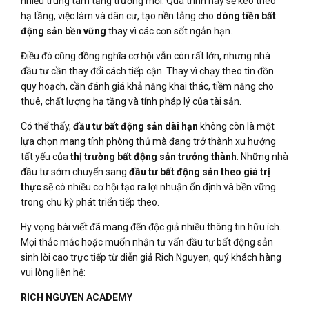
nhiều trung tâm tăng trưởng mới. Quá trình này sẽ kéo theo
hạ tầng, việc làm và dân cư, tạo nền tảng cho
dòng tiền bất
động sản bền vững
thay vì các cơn sốt ngắn hạn.
Điều đó cũng đồng nghĩa cơ hội vẫn còn rất lớn, nhưng nhà
đầu tư cần thay đổi cách tiếp cận. Thay vì chạy theo tin đồn
quy hoạch, cần đánh giá khả năng khai thác, tiềm năng cho
thuê, chất lượng hạ tầng và tính pháp lý của tài sản.
Có thể thấy,
đầu tư bất động sản dài hạn
không còn là một
lựa chọn mang tính phòng thủ mà đang trở thành xu hướng
tất yếu của
thị trường bất động sản trưởng thành
. Những nhà
đầu tư sớm chuyển sang
đầu tư bất động sản theo giá trị
thực
sẽ có nhiều cơ hội tạo ra lợi nhuận ổn định và bền vững
trong chu kỳ phát triển tiếp theo.
Hy vọng bài viết đã mang đến độc giả nhiều thông tin hữu ích.
Mọi thắc mắc hoặc muốn nhận tư vấn đầu tư bất động sản
sinh lời cao trực tiếp từ diễn giả Rich Nguyen, quý khách hàng
vui lòng liên hệ:
RICH NGUYEN ACADEMY