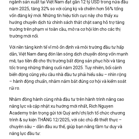
ngành sản xuất tại Việt Nam đạt gần 12 tỷ USD trong nửa đầu
năm 2025, tăng 32% so với cùng kỳ và chiếm hơn 56% tổng
vốn đăng ký mới. Những tín hiệu tích cực này cho thấy xu
hướng chuyển dịch từ chính sách thắt chặt sang hỗ trợ tăng
trưởng trên phạm vi toàn cầu, mở ra cơ hội lớn cho các thị
trường mới nổi.
Với nền tảng kinh tế vĩ mô ổn định và môi trường đầu tư hấp
dẫn, Việt Nam đang đón làn sóng dịch chuyển dòng vốn mạnh
mẽ, tạo tiền đề cho thị trường bất động sản phục hồi và tăng
tốc trong những tháng cuối năm 2025. Tuy nhiên, bối cảnh
biến động cũng yêu cầu nhà đầu tư phải hiểu sâu – nhìn rộng
– hành động chuẩn, nhằm nắm bắt đúng cơ hội và kiểm soát
rủi ro.
Nhằm đồng hành cùng nhà đầu tư trên hành trình nâng cao
năng lực và cập nhật xu hướng mới nhất, Rich Nguyen
Academy trân trọng gửi tới Quý anh/chị lịch tổ chức chương
trình & sự kiện THÁNG 12/2025, với các chủ đề thiết thực –
chuyên sâu – dẫn đầu xu thế, giúp bạn nâng tầm tư duy và
năng lực đầu tư: