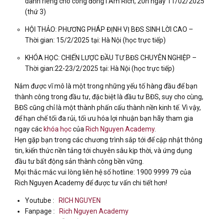
dành riêng cho công đồng I Am Rich, 20h ngày 11/02/2025
(thứ 3)
HỘI THẢO: PHƯƠNG PHÁP ĐỊNH VỊ BĐS SINH LỜI CAO –
Thời gian: 15/2/2025 tại: Hà Nội (học trực tiếp)
KHÓA HỌC: CHIẾN LƯỢC ĐẦU TƯ BĐS CHUYÊN NGHIỆP –
Thời gian:22-23/2/2025 tại: Hà Nội (học trực tiếp)
Nắm được vĩ mô là một trong những yếu tố hàng đầu để bạn
thành công trong đầu tư, đặc biệt là đầu tư BĐS, suy cho cùng,
BĐS cũng chỉ là một thành phấn cấu thành nền kinh tế. Vì vậy,
để hạn chế tối đa rủi, tối ưu hóa lợi nhuận bạn hãy tham gia
ngay các
khóa học
của
Rich Nguyen Academy
.
Hẹn gặp bạn trong các chương trình sắp tới để cập nhật thông
tin, kiến thức nền tảng tới chuyên sâu kịp thời, và ứng dụng
đầu tư bất động sản thành công bền vững.
Mọi thắc mắc vui lòng liên hệ số hotline: 1900 9999 79 của
Rich Nguyen Academy để được tư vấn chi tiết hơn!
Youtube :
RICH NGUYEN
Fanpage :
Rich Nguyen Academy