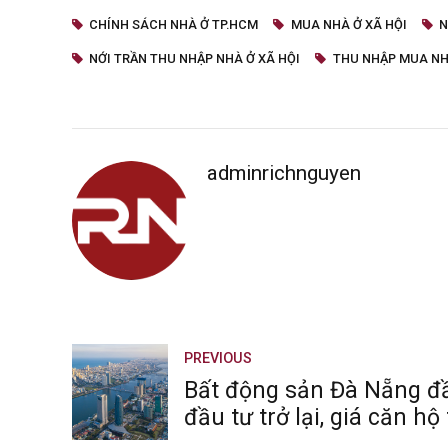
CHÍNH SÁCH NHÀ Ở TP.HCM
MUA NHÀ Ở XÃ HỘI
N
NỚI TRẦN THU NHẬP NHÀ Ở XÃ HỘI
THU NHẬP MUA NH
adminrichnguyen
PREVIOUS
Bất động sản Đà Nẵng đ
đầu tư trở lại, giá căn h