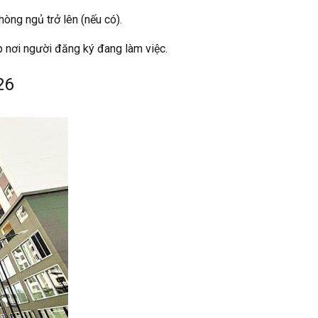
òng ngủ trở lên (nếu có).
p nơi người đăng ký đang làm việc.
26