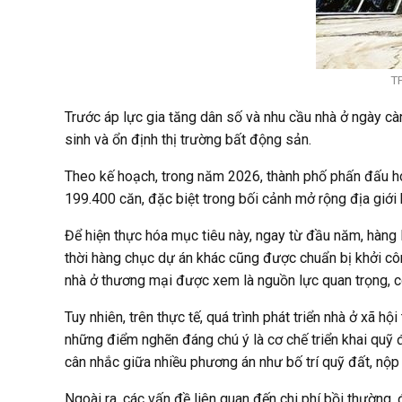
TP
Trước áp lực gia tăng dân số và nhu cầu nhà ở ngày càng
sinh và ổn định thị trường bất động sản.
Theo kế hoạch, trong năm 2026, thành phố phấn đấu h
199.400 căn, đặc biệt trong bối cảnh mở rộng địa giới 
Để hiện thực hóa mục tiêu này, ngay từ đầu năm, hàng 
thời hàng chục dự án khác cũng được chuẩn bị khởi côn
nhà ở thương mại được xem là nguồn lực quan trọng, 
Tuy nhiên, trên thực tế, quá trình phát triển nhà ở xã 
những điểm nghẽn đáng chú ý là cơ chế triển khai quỹ 
cân nhắc giữa nhiều phương án như bố trí quỹ đất, nộp ti
Ngoài ra, các vấn đề liên quan đến chi phí bồi thường,