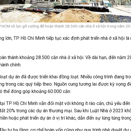
.HCM nỗ lực gỡ vướng để hoàn thành 28.500 căn nhà ở xã hội trong năm 2
 lớn, TP. Hồ Chí Minh tiếp tục xác định phát triển nhà ở xã hội là
oàn thành khoảng 28.500 căn nhà ở xã hội. Về dài hạn, đến năm 
hành chính.
loạt dự án đã được triển khai đồng loạt. Nhiều công trình đang tr
g trong các quý tiếp theo. Nguồn cung tương lai được kỳ vọng đế
có thể đóng góp khoảng 60.000 căn.
hội tại TP. Hồ Chí Minh vẫn đối mặt với không ít rào cản, chủ yếu đ
đất 20% trong các dự án thương mại. Sau khi Luật Nhà ở 2023 khô
ền hoặc phát triển dự án ở vị trí khác, dẫn đến sự lúng túng trong
 đầu tư hạ tầng, cơ chế hoàn vốn cũng như quy trình phê duyệt dự 