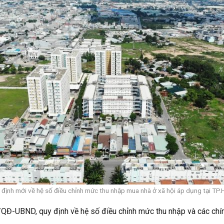
 định mới về hệ số điều chỉnh mức thu nhập mua nhà ở xã hội áp dụng tại TP
Đ-UBND, quy định về hệ số điều chỉnh mức thu nhập và các chính 