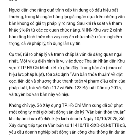
Người dân cho rằng quá trình cấp tín dụng có dấu hiệu bất
thường, trong khi ngân hàng lại giải ngân dựa trên những văn
bản không có giá trị pháp lý rõ ràng. Sau khi rà soát và tham
khảo ý kiến từ các cơ quan chức năng, NHNN Khu vực 2 cảnh
báo rằng hình thức cho vay này ẩn chứa nhiều rủi ro nghiêm
trọng, cả về pháp lý, tín dụng lẫn uy tín.
Cụ thể, rủi ro pháp lý và tranh chấp là vấn đề đáng quan ngại
nhất. Một ví dụ điển hình là vụ việc được Tòa án Nhân dân Khu
vực 7 TP. Hồ Chí Minh xét xử gần đây. Trong bản án (chưa có
hiệu lực pháp luật), tòa xác định “Văn bản thỏa thuận” về đặt
cọc, tiến độ và phương thức thanh toán vi phạm điều cấm của
pháp luật, trái với Điều 117 và Điều 123 Bộ luật Dân sự 2015,
và tuyên bố văn bản này vô hiệu.
Không chỉ vậy, Sở Xây dựng TP. Hồ Chí Minh cũng đã xử phạt
một công ty môi giới bất động sản do ký “Văn bản thỏa thuận”
khi dự án chưa đủ điều kiện kinh doanh. Ngày 10/10/2025, Sở
Xây dựng tiếp tục ra Văn bản số 11410/TB-SXD-QLN&TTBĐS,
yêu cầu doanh nghiệp bất động sản công khai thông tin dự án