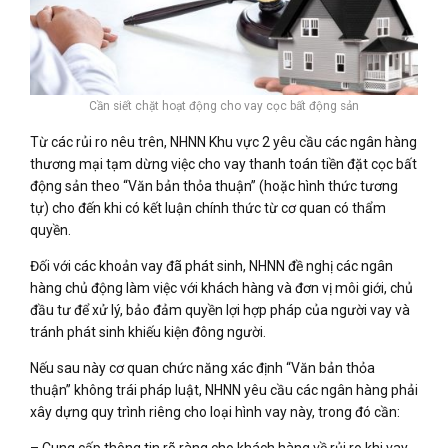
Cần siết chặt hoạt động cho vay cọc bất động sản
Từ các rủi ro nêu trên, NHNN Khu vực 2 yêu cầu các ngân hàng
thương mại tạm dừng việc cho vay thanh toán tiền đặt cọc bất
động sản theo “Văn bản thỏa thuận” (hoặc hình thức tương
tự) cho đến khi có kết luận chính thức từ cơ quan có thẩm
quyền.
Đối với các khoản vay đã phát sinh, NHNN đề nghị các ngân
hàng chủ động làm việc với khách hàng và đơn vị môi giới, chủ
đầu tư để xử lý, bảo đảm quyền lợi hợp pháp của người vay và
tránh phát sinh khiếu kiện đông người.
Nếu sau này cơ quan chức năng xác định “Văn bản thỏa
thuận” không trái pháp luật, NHNN yêu cầu các ngân hàng phải
xây dựng quy trình riêng cho loại hình vay này, trong đó cần:
– Cung cấp thông tin rõ ràng cho khách hàng về rủi ro khi vay