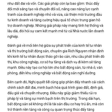
như đất đai và vốn. Các giải pháp còn lại bao gồm: thúc đẩy
đổi mới sáng tạo và chuyển đổi số, nâng cao năng lực cạnh
tranh của doanh nghiệp nhỏ và vừa, cải thiện môi trường đầu
tư kinh doanh và tăng cường hiệu quả tổ chức trung gian hỗ
trợ doanh nghiệp. Những giải pháp này mang tính hệ thống và
lâu dài, đòi hỏi sự cam kết mạnh mẽ từ cả Nhà nước lẫn doanh
nghiệp.
Đánh giá về mối liên hệ giữa sự phát triển của kinh tế tư nhân
và thị trường bất động sản, chuyên gia Rich Nguyen nhận định
khi kinh tế tư nhân được tháo gỡ rào cản, nhu cầu phát triển đô
thị, khu công nghiệp, cơ sở hạ tầng và dịch vụ đi kèm sẽ tăng
mạnh. Điều này tạo cơ hội lớn cho bất động sản, từ nhà ở, văn
phòng, đến khu công nghiệp và bất động sản nghỉ dưỡng.
Bên cạnh đó, Nghị quyết 68 cũng góp phần đẩy nhanh cải cách
chính sách đất đai, minh bạch hóa quá trình giao đất, định giá,
đấu giá và chuyển nhượng. Điều này giúp giảm thiểu rủi ro
pháp lý và tăng sự minh bạch trên thị trường. Trong dài hạn,
bất động sản sẽ không chỉ là tài sản đầu cơ hay trú ẩn, mà còn
trở thành nền tảng và công cụ quan trọng thúc đẩy tăng