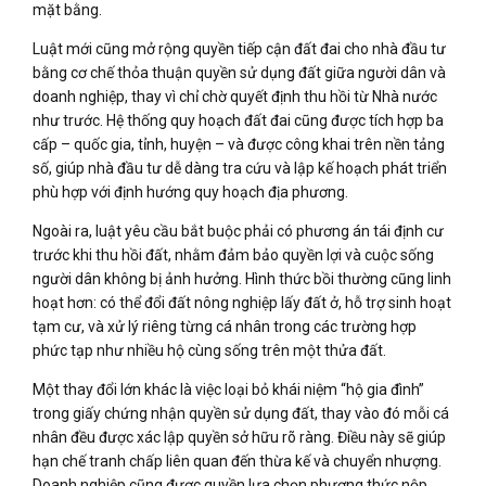
mặt bằng.
Luật mới cũng mở rộng quyền tiếp cận đất đai cho nhà đầu tư
bằng cơ chế thỏa thuận quyền sử dụng đất giữa người dân và
doanh nghiệp, thay vì chỉ chờ quyết định thu hồi từ Nhà nước
như trước. Hệ thống quy hoạch đất đai cũng được tích hợp ba
cấp – quốc gia, tỉnh, huyện – và được công khai trên nền tảng
số, giúp nhà đầu tư dễ dàng tra cứu và lập kế hoạch phát triển
phù hợp với định hướng quy hoạch địa phương.
Ngoài ra, luật yêu cầu bắt buộc phải có phương án tái định cư
trước khi thu hồi đất, nhằm đảm bảo quyền lợi và cuộc sống
người dân không bị ảnh hưởng. Hình thức bồi thường cũng linh
hoạt hơn: có thể đổi đất nông nghiệp lấy đất ở, hỗ trợ sinh hoạt
tạm cư, và xử lý riêng từng cá nhân trong các trường hợp
phức tạp như nhiều hộ cùng sống trên một thửa đất.
Một thay đổi lớn khác là việc loại bỏ khái niệm “hộ gia đình”
trong giấy chứng nhận quyền sử dụng đất, thay vào đó mỗi cá
nhân đều được xác lập quyền sở hữu rõ ràng. Điều này sẽ giúp
hạn chế tranh chấp liên quan đến thừa kế và chuyển nhượng.
Doanh nghiệp cũng được quyền lựa chọn phương thức nộp