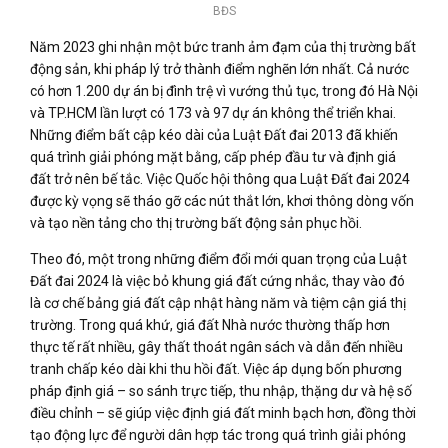
BĐS
Năm 2023 ghi nhận một bức tranh ảm đạm của thị trường bất
động sản, khi pháp lý trở thành điểm nghẽn lớn nhất. Cả nước
có hơn 1.200 dự án bị đình trệ vì vướng thủ tục, trong đó Hà Nội
và TP.HCM lần lượt có 173 và 97 dự án không thể triển khai.
Những điểm bất cập kéo dài của Luật Đất đai 2013 đã khiến
quá trình giải phóng mặt bằng, cấp phép đầu tư và định giá
đất trở nên bế tắc. Việc Quốc hội thông qua Luật Đất đai 2024
được kỳ vọng sẽ tháo gỡ các nút thắt lớn, khơi thông dòng vốn
và tạo nền tảng cho thị trường bất động sản phục hồi.
Theo đó, một trong những điểm đổi mới quan trọng của Luật
Đất đai 2024 là việc bỏ khung giá đất cứng nhắc, thay vào đó
là cơ chế bảng giá đất cập nhật hàng năm và tiệm cận giá thị
trường. Trong quá khứ, giá đất Nhà nước thường thấp hơn
thực tế rất nhiều, gây thất thoát ngân sách và dẫn đến nhiều
tranh chấp kéo dài khi thu hồi đất. Việc áp dụng bốn phương
pháp định giá – so sánh trực tiếp, thu nhập, thặng dư và hệ số
điều chỉnh – sẽ giúp việc định giá đất minh bạch hơn, đồng thời
tạo động lực để người dân hợp tác trong quá trình giải phóng