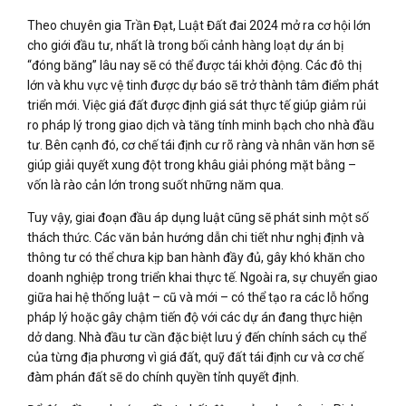
Theo chuyên gia Trần Đạt, Luật Đất đai 2024 mở ra cơ hội lớn
cho giới đầu tư, nhất là trong bối cảnh hàng loạt dự án bị
“đóng băng” lâu nay sẽ có thể được tái khởi động. Các đô thị
lớn và khu vực vệ tinh được dự báo sẽ trở thành tâm điểm phát
triển mới. Việc giá đất được định giá sát thực tế giúp giảm rủi
ro pháp lý trong giao dịch và tăng tính minh bạch cho nhà đầu
tư. Bên cạnh đó, cơ chế tái định cư rõ ràng và nhân văn hơn sẽ
giúp giải quyết xung đột trong khâu giải phóng mặt bằng –
vốn là rào cản lớn trong suốt những năm qua.
Tuy vậy, giai đoạn đầu áp dụng luật cũng sẽ phát sinh một số
thách thức. Các văn bản hướng dẫn chi tiết như nghị định và
thông tư có thể chưa kịp ban hành đầy đủ, gây khó khăn cho
doanh nghiệp trong triển khai thực tế. Ngoài ra, sự chuyển giao
giữa hai hệ thống luật – cũ và mới – có thể tạo ra các lỗ hổng
pháp lý hoặc gây chậm tiến độ với các dự án đang thực hiện
dở dang. Nhà đầu tư cần đặc biệt lưu ý đến chính sách cụ thể
của từng địa phương vì giá đất, quỹ đất tái định cư và cơ chế
đàm phán đất sẽ do chính quyền tỉnh quyết định.