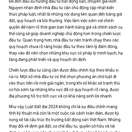
Để đón đầu xu hướng đầu tư bất động sản, chuyên gia Rich
Nguyen nhận định nhà đầu tư cần chủ động cập nhật kiến
thức pháp luật, nhất là những nội dung liên quan đến bảng giá
đất, quy hoạch và bồi thường. Việc làm việc sớm với chính
quyền để nắm rõ thời gian ban hành bảng giá và chính sách cụ
thể cũng sẽ giúp doanh nghiệp chủ động hơn trong chiến lược
đầu tư. Quan trọng hơn, nhà đầu tư nên tránh chạy theo các
quy hoạch chưa rõ ràng hoặc đầu tư theo tâm lý đám đông,
thay vào đó nên chọn những khu vực có pháp lý minh bạch, hạ
tầng đang phát triển và quy hoạch ổn định.
Chiến lược đầu tư cũng cần được điều chỉnh tùy theo khẩu vị
rủi ro. Một số nhà đầu tư có thể chọn phương án chờ luật đi
vào thực tiễn rồi mới giải ngân, trong khi số khác sẽ tranh thủ
cơ hội sớm tại những khu vực đã có quy hoạch rõ ràng, được
địa phương hỗ trợ tích cực và có khả năng sinh lời nhanh.
Như vậy, Luật Đất đai 2024 không chỉ là sự điều chỉnh mang
tính kỹ thuật mà còn là một cuộc cải cách toàn diện, được kỳ
vọng sẽ tái cấu trúc thị trường bất động sản Việt Nam. Những
thay đổi về định giá đất, cơ chế đầu tư, quyền sở hữu và tái