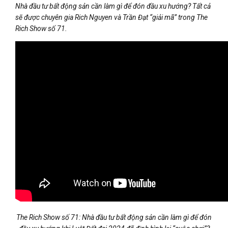
Nhà đầu tư bất động sản cần làm gì để đón đầu xu hướng? Tất cả
sẽ được chuyên gia Rich Nguyen và Trần Đạt “giải mã” trong The
Rich Show số 71.
The Rich Show số 71: Nhà đầu tư bất động sản cần làm gì để đón