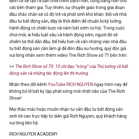
định cư sẽ tạo ra sân chơi minh bạch hơn, công bằng hơn cho
các bên tham gia. Tuy nhiên, sự chuyển giao trong giai đoạn
đầu chắc chắn sẽ có độ trễ và phát sinh khó khăn. Đối với nhà
đầu tư bất động sản, đây là thời điểm để chuẩn bị kỹ lưỡng,
hành động có chiến lược và nắm bắt sớm cơ hội. Trong cuộc
chơi mới, ai hiểu luật sâu và hành động sớm, người đó sẽ
chiếm lợi thế dẫn đầu. Để hiểu hơn về vấn những việc nhà đầu
tư bất động sản cần làm gì để đón đầu xu hướng, quý độc giả
vui lòng nhấn xem thêm video The Rich Show số 71 bên trên.
>>
The Rich Show số 70: 10 chỉ đạo “nóng” của Thủ tướng về bất
động sản và những tác động lên thị trường
Nhấn theo dõi kênh
YouTube RICH NGUYEN
ngay hôm nay để
không bỏ lỡ bất kỳ tập phát sóng mới nhất nào của The Rich
Show!
Mọi thắc mắc hoặc muốn nhận tư vấn đầu tư bất động sản
sinh lời cao trực tiếp từ diễn giả Rich Nguyen, quý khách hàng
vui lòng liên hệ:
RICH NGUYEN ACADEMY