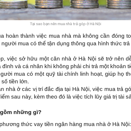
Tại sao bạn nên mua nhà trả góp ở Hà Nội
mua hoàn thành việc mua nhà mà không cần đóng toà
, người mua có thể tận dụng thông qua hình thức trả
óp, việc sở hữu một căn nhà ở Hà Nội sẽ trở nên 
 đình và cá nhân khi không phải chi trả một khoản ti
gười mua có một quỹ tài chính linh hoạt, giúp họ th
số tiền lớn.
n nhà ở các vị trí đắc địa tại Hà Nội, việc mua trả 
m sau này, kèm theo đó là việc tích lũy giá trị tài s
o gồm những gì?
 phương thức vay tiền ngân hàng mua nhà ở Hà Nội: