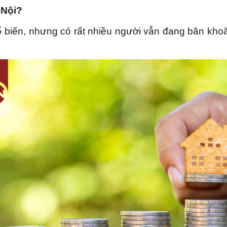
 Nội?
ổ biến, nhưng có rất nhiều người vẫn đang băn kh