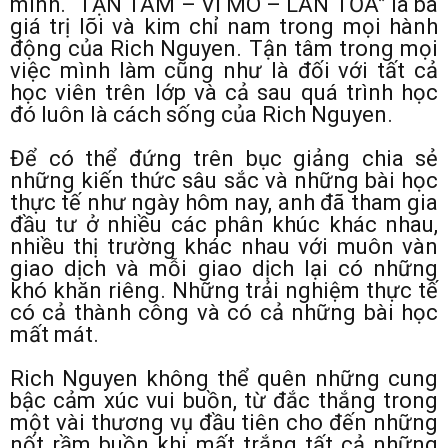
mình. “TẬN TÂM – VĨ MÔ – LAN TỎA” la ba
giá trị lõi và kim chỉ nam trong mọi hành
động của Rich Nguyen. Tận tâm trong mọi
việc mình làm cũng như là đối với tất cả
học viên trên lớp và cả sau quá trình học
đó luôn là cách sống của Rich Nguyen.
Để có thể đứng trên bục giảng chia sẻ
những kiến thức sâu sắc và những bài học
thực tế như ngày hôm nay, anh đã tham gia
đầu tư ở nhiều các phân khúc khác nhau,
nhiều thị trường khác nhau với muôn vàn
giao dịch và mỗi giao dịch lại có những
khó khăn riêng. Những trải nghiệm thực tế
có cả thành công và có cả những bài học
mất mát.
Rich Nguyen không thể quên những cung
bậc cảm xúc vui buồn, từ đắc thắng trong
một vài thương vụ đầu tiên cho đến những
nốt rầm buồn khi mất trắng tất cả những