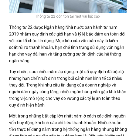
Thông tư 22 còn tồn tại một vài bất cập
Thông tư 22 được Ngân hàng Nhà nước ban hành từ năm
2019 nhằm quy định các giới hạn và tỷ lệ bảo đảm an toàn đối
với các tổ chức tín dụng. Mục tiêu của văn bản này là kiểm
soát rủi ro thanh khoản, hạn chế tình trạng sử dụng vốn ngắn
hạn cho vay dài hạn và tăng cường sự ổn định của hệ thống
ngân hàng.
Tuy nhiên, sau nhiều năm áp dụng, một số quy định đã bộc lộ
những hạn chế nhất định trong bối cảnh nền kinh tế có nhiều
thay đổi. Trong khi nhu cầu tín dụng của doanh nghiệp và
người dân ngày càng tăng, nhiều ngân hàng vẫn gặp khó khăn
trong việc mở rộng cho vay do vướng các tỷ lệ an toàn theo
quy định hiện hành.
Một trong những bất cập lớn nhất nằm ở cách xác định nguồn
vốn huy động khi tính các chỉ tiêu thanh khoản. Nhiều khoản
tiền thực tế đang nằm trong hệ thống ngân hàng nhưng không
được tính vào nguồn vốn huy động hợp lệ. Điều này khiến một