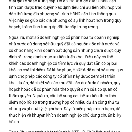
mại giá rẻ hoặc trung cấp. Do đó, HoREA đề xuất UBND cấp
tỉnh cần được trao quyền xác định tiêu chí ưu tiên phù hợp với
đặc thù từng địa phương và trình HĐND cấp tỉnh thông qua.
Việc này sẽ giúp các địa phương có sự linh hoạt hơn trong quy
hoạch, tránh tình trạng áp đặt từ cấp trung ương.
Ngoài ra, một số doanh nghiệp cổ phần hóa từ doanh nghiệp
nhà nước dù đang sở hữu quỹ đất có nguồn gốc nhà nước và
có chức năng kinh doanh bất động sản nhưng chưa được quy
định rõ trong danh mục ưu tiên triển khai. Điều này có thể
khiến các doanh nghiệp có tiềm lực và quỹ đất sẵn có bị loại
khỏi cơ chế thí điểm. Để khắc phục, HoREA đề nghị bổ sung quy
định cho phép các công ty cổ phần này được xem xét triển
khai dự án, đặc biệt với các khu đất cần di dời do ô nhiễm, quy
hoạch hoặc đã cổ phần hóa theo quyết định của cơ quan có
thẩm quyền. Ngoài ra, cần bổ sung cơ chế ưu tiên theo thời
điểm nộp hồ sơ trong trường hợp có nhiều dự án cùng thứ tự
nhưng vượt quá tỷ lệ giới hạn. Đây là biện pháp minh bạch, dễ
thực hiện và khuyến khích doanh nghiệp chủ động chuẩn bị kỹ
hồ sơ.