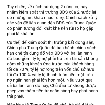
Tuy nhiên, về cách sử dụng 2 công cụ này
nhằm kiểm soát thị trường BĐS của 2 nước lại
có những nét khác nhau rõ rệ. Chính sách xử lý
các vấn đề liên quan đến BĐS của Trung Quốc
có phần tương đối khắt khe nên rủi ro họ gặp
phải là khá lớn.
Cụ thể, để kiểm soát thị trường bất động sản,
Chính phủ Trung Quốc đã ban hành chính sách
hạn chế tín dụng đổ vào BĐS với ba lần ranh
đỏ bao gồm: tỷ lệ nợ phải trả trên tài sản không
gồm những khoản ứng trước của khách hàng
tối đa 70 %, tỷ lệ nợ ròng trên vốn chủ sở hữu
tối đa 100 % và tỷ lệ thanh toán tiền mặt trên
nợ ngắn hạn phải lớn hơn một. Nếu vượt qua
cả ba lần ranh đỏ này, Chủ đầu tư không được
phép vay thêm tiền từ ngân hàng hay phát hành
trái phiếu.
Nền kinh tế Trung Quốc đã phải trả giá đắt từ