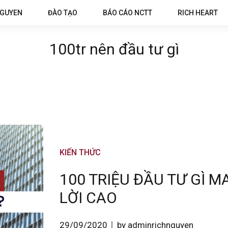
NGUYEN
ĐÀO TẠO
BÁO CÁO NCTT
RICH HEART
100tr nên đầu tư gì
KIẾN THỨC
100 TRIỆU ĐẦU TƯ GÌ M
LỜI CAO
29/09/2020
by adminrichnguyen