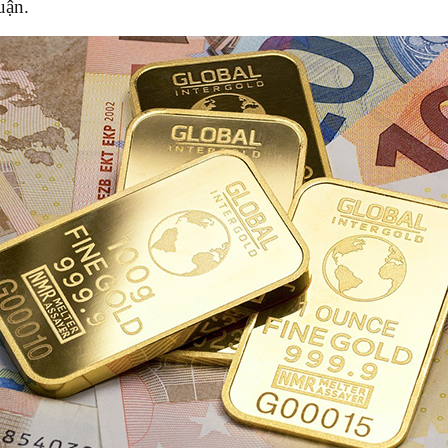
huận.