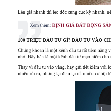
Lên giá nhanh thì leo dốc cũng cực kỳ nhanh, nế
Xem thêm:
ĐỊNH GIÁ BẤT ĐỘNG SẢ
100 TRIỆU ĐẦU TƯ GÌ? ĐẦU TƯ VÀO 
Chứng khoán là một kênh đầu tư rất tiềm năng và
nhỏ. Đây hẳn là một kênh đầu tư mạo hiểm cho n
Thay vì đầu tư vào vàng, hay gửi tiết kiệm với 
nhiều rủi ro, nhưng lại đem lại rất nhiều cơ hội l