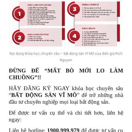
Nội dung khóa học chuyên sâu – bất động sản Vĩ Mô của diễn giả Rich
Nguyen
ĐỪNG ĐỂ “MẤT BÒ MỚI LO LÀM
CHUỒNG”!!
HÃY ĐĂNG KÝ NGAY khóa học chuyên sâu
“
B
ẤT ĐỘNG
SẢN VĨ MÔ
” để trở những nhà
đầu tư chuyên nghiệp mọi loại bất động sản.
Để được tư vấn cụ thể và chi tiết hơn, liên hệ
ngay:
Liên hệ hotline:
1900.999.979
để được tư vấn cụ