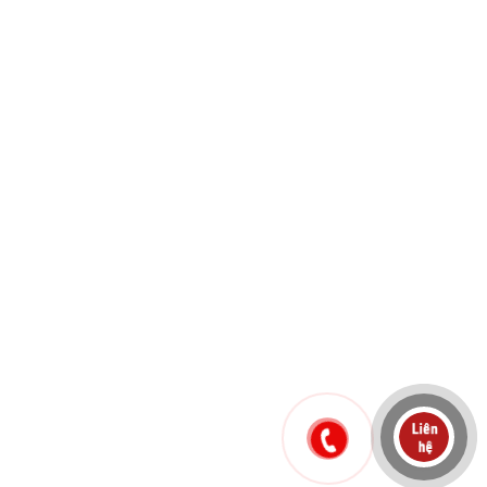
ĐẦU TƯ BẤT
ĐỘNG SẢN
2020 – CƠ HỘI
HAY THÁCH
THỨC
09/04/2020
by
adminrichnguyen
KIẾN THỨC