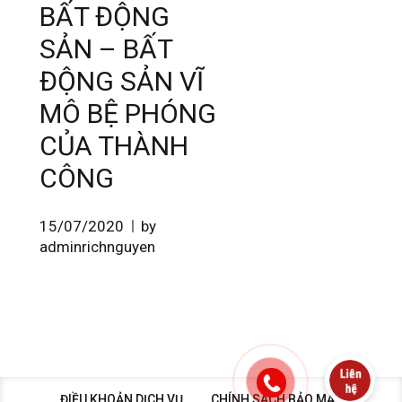
BẤT ĐỘNG
SẢN – BẤT
ĐỘNG SẢN VĨ
MÔ BỆ PHÓNG
CỦA THÀNH
CÔNG
15/07/2020
by
adminrichnguyen
ĐIỀU KHOẢN DỊCH VỤ
CHÍNH SÁCH BẢO MẬT