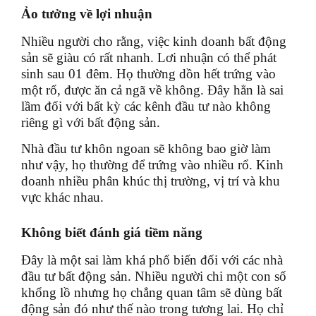
Ảo tưởng về lợi nhuận
Nhiều người cho rằng, việc kinh doanh bất động
sản sẽ giàu có rất nhanh. Lơi nhuận có thể phát
sinh sau 01 đêm. Họ thường dồn hết trứng vào
một rổ, được ăn cả ngã về không. Đây hẳn là sai
lầm đối với bất kỳ các kênh đầu tư nào không
riêng gì với bất động sản.
Nhà đầu tư khôn ngoan sẽ không bao giờ làm
như vậy, họ thường để trứng vào nhiều rổ. Kinh
doanh nhiều phân khúc thị trường, vị trí và khu
vực khác nhau.
Không biết đánh giá tiềm năng
Đây là một sai làm khá phổ biến đối với các nhà
đầu tư bất động sản. Nhiều người chi một con số
khổng lồ nhưng họ chẳng quan tâm sẽ dùng bất
động sản đó như thế nào trong tương lai. Họ chỉ