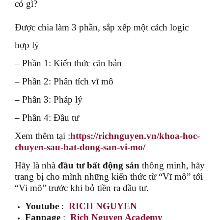
có gì?
Được chia làm 3 phần, sắp xếp một cách logic
hợp lý
– Phần 1: Kiến thức căn bản
– Phần 2: Phân tích vĩ mô
– Phần 3: Pháp lý
– Phần 4: Đầu tư
Xem thêm tại :
https://richnguyen.vn/khoa-hoc-
chuyen-sau-bat-dong-san-vi-mo/
Hãy là nhà
đầu tư bất động sản
thông minh, hãy
trang bị cho mình những kiến thức từ “Vĩ mô” tới
“Vi mô” trước khi bỏ tiền ra đầu tư.
Youtube
:
RICH NGUYEN
Fanpage
:
Rich Nguyen Academy