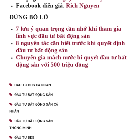
Facebook diễn giả
:
Rich Nguyen
ĐỪNG BỎ LỠ
7 lưu ý quan trọng cần nhớ khi tham gia
lĩnh vực đầu tư bất động sản
8 nguyên tắc cần biết trước khi quyết định
đầu tư bất động sản
Chuyên gia mách nước bí quyết đầu tư bất
động sản với 500 triệu đồng
DAU TU BDS CA NHAN
ĐẦU TƯ BẤT ĐỘNG SẢN
ĐẦU TƯ BẤT ĐỘNG SẢN CÁ
NHÂN
ĐẦU TƯ BẤT ĐỘNG SẢN
THÔNG MINH
ĐẦU TƯ BĐS