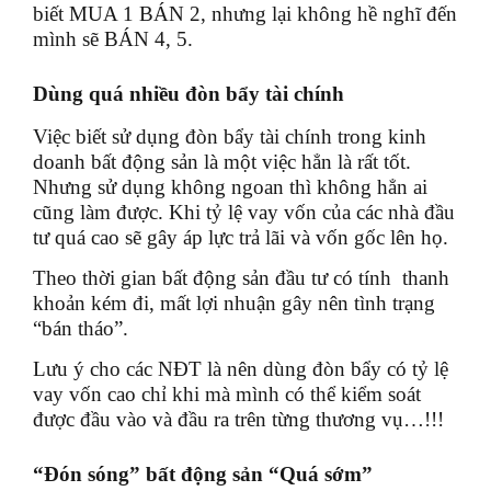
biết MUA 1 BÁN 2, nhưng lại không hề nghĩ đến
mình sẽ BÁN 4, 5.
Dùng quá nhiều đòn bẩy tài chính
Việc biết sử dụng đòn bẩy tài chính trong kinh
doanh bất động sản là một việc hẳn là rất tốt.
Nhưng sử dụng không ngoan thì không hẳn ai
cũng làm được. Khi tỷ lệ vay vốn của các nhà đầu
tư quá cao sẽ gây áp lực trả lãi và vốn gốc lên họ.
Theo thời gian bất động sản đầu tư có tính thanh
khoản kém đi, mất lợi nhuận gây nên tình trạng
“bán tháo”.
Lưu ý cho các NĐT là nên dùng đòn bẩy có tỷ lệ
vay vốn cao chỉ khi mà mình có thể kiểm soát
được đầu vào và đầu ra trên từng thương vụ…!!!
“Đón sóng” bất động sản “Quá sớm”