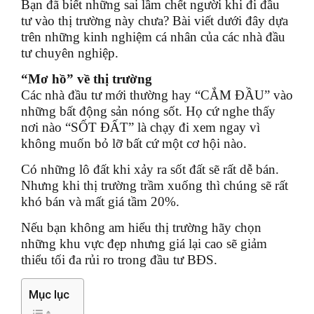
Bạn đã biết những sai lầm chết người khi đi đầu
tư vào thị trường này chưa? Bài viết dưới đây dựa
trên những kinh nghiệm cá nhân của các nhà đầu
tư chuyên nghiệp.
“Mơ hồ” về thị trường
Các nhà đầu tư mới thường hay “CẮM ĐẦU” vào
những bất động sản nóng sốt. Họ cứ nghe thấy
nơi nào “SỐT ĐẤT” là chạy đi xem ngay vì
không muốn bỏ lỡ bất cứ một cơ hội nào.
Có những lô đất khi xảy ra sốt đất sẽ rất dễ bán.
Nhưng khi thị trường trầm xuống thì chúng sẽ rất
khó bán và mất giá tầm 20%.
Nếu bạn không am hiểu thị trường hãy chọn
những khu vực đẹp nhưng giá lại cao sẽ giảm
thiểu tối đa rủi ro trong đầu tư BĐS.
Mục lục