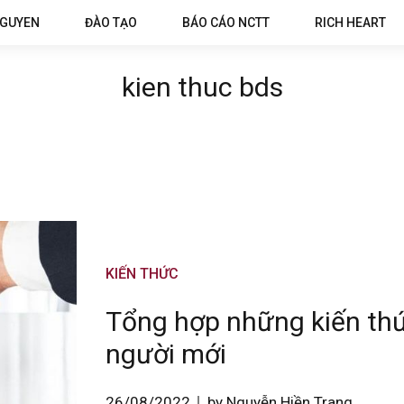
NGUYEN
ĐÀO TẠO
BÁO CÁO NCTT
RICH HEART
kien thuc bds
KIẾN THỨC
Tổng hợp những kiến thứ
người mới
26/08/2022
by Nguyễn Hiền Trang