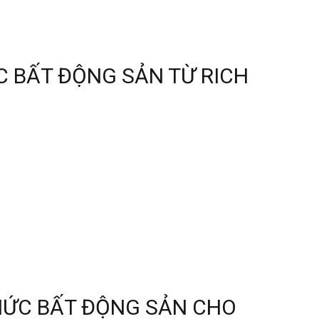
C BẤT ĐỘNG SẢN TỪ RICH
THỨC BẤT ĐỘNG SẢN CHO