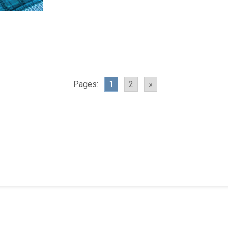
Pages:
1
2
»