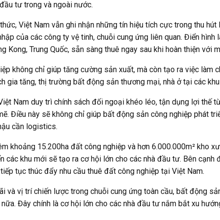
 đầu tư trong và ngoài nước.
 thức, Việt Nam vẫn ghi nhận những tín hiệu tích cực trong thu hút
hập của các công ty vệ tinh, chuỗi cung ứng liên quan. Điển hình
ng Kong, Trung Quốc, sẵn sàng thuê ngay sau khi hoàn thiện với 
ệp không chỉ giúp tăng cường sản xuất, mà còn tạo ra việc làm c
ích gia tăng, thị trường bất động sản thương mại, nhà ở tại các kh
iệt Nam duy trì chính sách đối ngoại khéo léo, tận dụng lợi thế t
mẽ. Điều này sẽ không chỉ giúp bất động sản công nghiệp phát tr
ậu cần logistics.
hêm khoảng 15.200ha đất công nghiệp và hơn 6.000.000m² kho x
ển các khu mới sẽ tạo ra cơ hội lớn cho các nhà đầu tư. Bên cạnh 
tiếp tục thúc đẩy nhu cầu thuê đất công nghiệp tại Việt Nam.
đãi và vị trí chiến lược trong chuỗi cung ứng toàn cầu, bất động 
nữa. Đây chính là cơ hội lớn cho các nhà đầu tư nắm bắt xu hướng