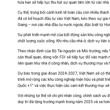
hứa hẹn sẽ tiếp tục thu hút sự quan tâm lớn từ các nhà
Cụ thể, trong bối cảnh kinh tế toàn cầu còn nhiều thách
đã có kế hoạch đầu tư vào Việt Nam, kéo theo sự gia n
Giang – nơi các nhà đầu tư nước ngoài, đặc biệt từ Ho
Sự phát triển mạnh mẽ của bất động sản khu công nghi
chất lượng cuộc sống. Khi nhu cầu nhà ở, dịch vụ tiện 
Theo nhận định của Bộ Tài nguyên và Môi trường, nếu V
cản thuế quan, dòng vốn FDI sẽ tiếp tục đổ vào mạnh 
liên quan như nhà ở công nhân, dịch vụ thương mại và h
Dự báo trong giai đoạn 2024-2027, Việt Nam sẽ có t
trình mở rộng các khu công nghiệp hiện hữu và phát tri
Quốc +1” và việc thực hiện các cam kết thương mại sẽ 
Với những lợi thế về chi phí nhân công, chính sách ưu 
duy trì đà tăng trưởng mạnh trong năm 2025 và xa hơn 