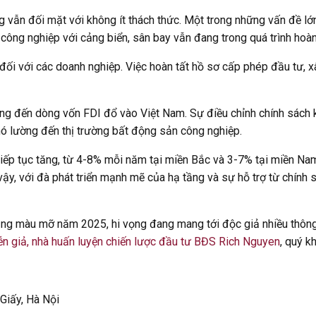
 vẫn đối mặt với không ít thách thức. Một trong những vấn đề lớn
 công nghiệp với cảng biển, sân bay vẫn đang trong quá trình hoàn t
 đối với các doanh nghiệp. Việc hoàn tất hồ sơ cấp phép đầu tư, x
động đến dòng vốn FDI đổ vào Việt Nam. Sự điều chỉnh chính sách k
khó lường đến thị trường bất động sản công nghiệp.
tiếp tục tăng, từ 4-8% mỗi năm tại miền Bắc và 3-7% tại miền Nam
ù vậy, với đà phát triển mạnh mẽ của hạ tầng và sự hỗ trợ từ chín
ảng màu mỡ năm 2025, hi vọng đang mang tới độc giả nhiều thông
ễn giả, nhà huấn luyện chiến lược đầu tư BĐS Rich Nguyen
, quý k
 Giấy, Hà Nội