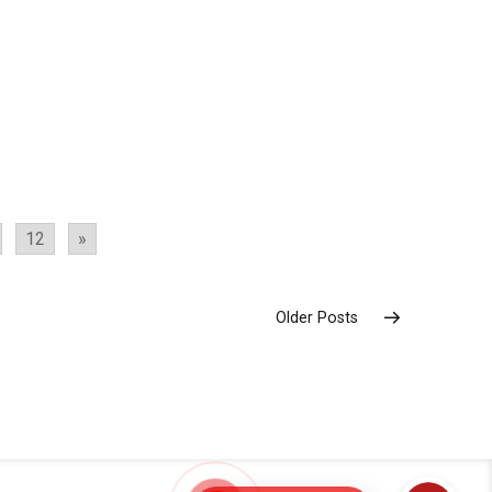
12
»
Older Posts