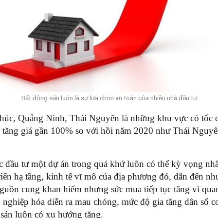
Bất động sản luôn là sự lựa chọn an toàn của nhiều nhà đầu tư
húc, Quảng Ninh, Thái Nguyên là những khu vực có tốc độ
n tăng giá gần 100% so với hồi năm 2020 như Thái Nguyên
c đầu tư một dự án trong quá khứ luôn có thể kỳ vọng nhân
 triển hạ tầng, kinh tế vĩ mô của địa phương đó, dẫn đến n
à nguồn cung khan hiếm nhưng sức mua tiếp tục tăng vì qua
g nghiệp hóa diễn ra mau chóng, mức độ gia tăng dân số c
 sản luôn có xu hướng tăng.