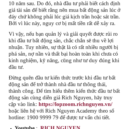
10 năm sau. Do đó, nhà đầu tư phải biết cách định
giá tài sản để biết rằng nên mua bất động sản lúc ở
đáy chứ không phải lúc giá kịch trần hoặc sát trần.
Bởi vì lúc này, nguy cơ bị mất tiền rất dễ xảy ra.
Vì vậy, nếu bạn quản lý và giải quyết được rủi ro
khi đầu tư bất động sản, chắc chắn sẽ thu về lợi
nhuận. Tuy nhiên, sự thật là có rất nhiều người bị
phá sản, nợ nần và thất bại hoàn toàn khi chưa có
kinh nghiệm, kỹ năng, cũng như tư duy đúng khi
đầu tư.
Đừng quên đầu tư kiến thức trước khi đầu tư bất
động sản để trở thành nhà đầu tư thông thái,
thành công.
Để tìm hiểu thêm kiến thức đầu tư bất
động sản cùng diễn giả Rich Nguyen, hãy truy
cập vào link:
https://lopzoom.richnguyen.vn/
hoặc liên hệ với Rich Nguyen Academy theo số
hotline: 1900 9999 79 để được tư vấn chi tiết.
Youtube
:
RICH NGUYEN