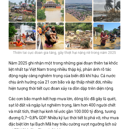
Thiên tai cực đoan gia tăng, gây thiệt hại nặng nề trong năm 2025
Năm 2025 ghi nhận một trong những giai đoạn thiên tai khốc
liệt nhất tại Việt Nam trong nhiều thập kỷ, phản ánh rõ tác
động ngày càng nghiêm trọng của biến đổi khí hậu. Cả nước
chịu ảnh hưởng của 21 cơn bão và áp thấp nhiệt đới, nhiều
hiện tượng thời tiết cực đoan xảy ra dồn dập trên diện rộng.
Các cơn bão mạnh kết hợp mưa lớn, dông lốc đã gây lũ quét,
sạt lở đất và ngập lụt nghiêm trọng, làm hơn 400 người chết
và mất tích, thiệt hại kinh tế ước gần 100.000 tỷ đồng, tương
đương 0,7–0,8% GDP. Nhiều kỷ lục thời tiết bị phá vỡ, như mưa
đặc biệt lớn tại Bạch Mã hay triều cường vượt ngưỡng lịch sử